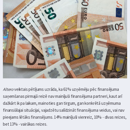
Altero
veiktais pētījums uzrāda, ka 61% uzņēmēju pēc finansējuma
saņemšanas pirmajā reizē nav mainījuši finansējuma partneri, kaut arī
dažkārt ik pa laikam, mainoties gan tirgum, gan konkrētā uzņēmuma
finansiālajai situācijai, vajadzētu salīdzināt finansējuma veidus, vai nav
pieejams lētāks finansējums. 14% mainījuši vienreiz, 10% - divas reizes,
bet 13% - vairākas reizes.