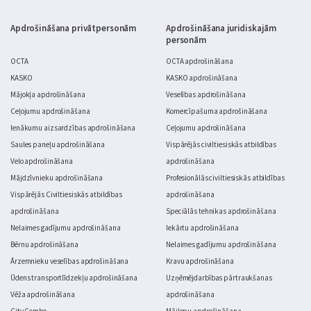
Apdrošināšana privātpersonām
Apdrošināšana juridiskajām
personām
OCTA
OCTA apdrošināšana
KASKO
KASKO apdrošināšana
Mājokļa apdrošināšana
Veselības apdrošināšana
Ceļojumu apdrošināšana
Komercīpašuma apdrošināšana
Ienākumu aizsardzības apdrošināšana
Ceļojumu apdrošināšana
Saules paneļu apdrošināšana
Vispārējās civiltiesiskās atbildības
Velo apdrošināšana
apdrošināšana
Mājdzīvnieku apdrošināšana
Profesionālās civiltiesiskās atbildības
Vispārējās Civiltiesiskās atbildības
apdrošināšana
apdrošināšana
Speciālās tehnikas apdrošināšana
Nelaimes gadījumu apdrošināšana
Iekārtu apdrošināšana
Bērnu apdrošināšana
Nelaimes gadījumu apdrošināšana
Ārzemnieku veselības apdrošināšana
Kravu apdrošināšana
Ūdens transportlīdzekļu apdrošināšana
Uzņēmējdarbības pārtraukšanas
Vēža apdrošināšana
apdrošināšana