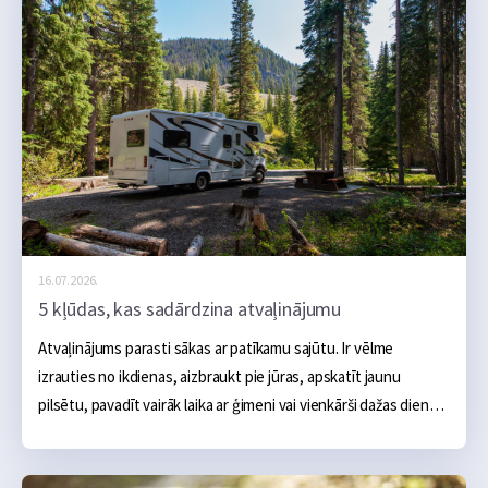
16.07.2026.
5 kļūdas, kas sadārdzina atvaļinājumu
Atvaļinājums parasti sākas ar patīkamu sajūtu. Ir vēlme 
izrauties no ikdienas, aizbraukt pie jūras, apskatīt jaunu 
pilsētu, pavadīt vairāk laika ar ģimeni vai vienkārši dažas dienas 
nedarīt neko. Sākumā šķiet, ka galvenie izdevumi ir skaidri: 
naktsmītne, transports, ēšana un dažas aktivitātes, taču 