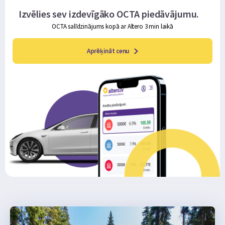
Izvēlies sev izdevīgāko OCTA piedāvājumu.
OCTA salīdzinājums kopā ar Altero 3 min laikā
Aprēķināt cenu