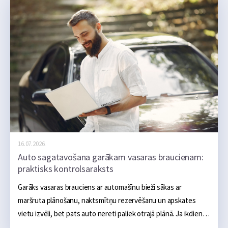
praksē atvaļinājums bieži kļūst dārgāks nevis viena liela tēriņa 
dēļ, bet vairāku mazu kļūdu dēļ, kas sakrājas kopā.
16.07.2026.
Auto sagatavošana garākam vasaras braucienam:
praktisks kontrolsaraksts
Garāks vasaras brauciens ar automašīnu bieži sākas ar 
maršruta plānošanu, naktsmītņu rezervēšanu un apskates 
vietu izvēli, bet pats auto nereti paliek otrajā plānā. Ja ikdienā 
tas darbojas bez problēmām, šķiet, ka arī vairāku simtu vai 