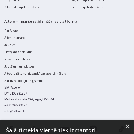
City Combo
Mājlopu apdrošināšana
Kiberrisku apdrošināšana
Sējumu apdrošināšana
Altero – finanšu salīdzināšanas platforma
Par Altero
Altero Insurance
Jaunumi
Lietošanas noteikumi
Privātuma politika
Jautājumi un atbildes
Altero ienākumu aizsardzības apdrošināšana
Satura veidotāju programma
SIA "Altero"
LV40103981737
Mūkusalas iela 42A, Rīga, LV-1004
+371 265 831 44
info@altero.lv
×
Šajā tīmekļa vietnē tiek izmantoti