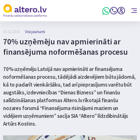
02.12.2019.
Visi jaunumi
70% uzņēmēju nav apmierināti ar
finansējuma noformēšanas procesu
70% uzņēmēju Latvijā nav apmierināti ar finansējuma
noformēšanas procesu, tādējādi aizdevējiem būtu jādomā,
kā to padarīt vienkāršāku, tad arī pieprasījums varētu būt
augstāks, izdevniecības “Dienas Bizness” un finanšu
salīdzināšanas platformas Altero.lv rīkotajā finanšu
nozares forumā “Finansējuma risinājumi maziem un
vidējiem uzņēmumiem” sacīja SIA “Altero” līdzdibinātājs
Artūrs Kostins.