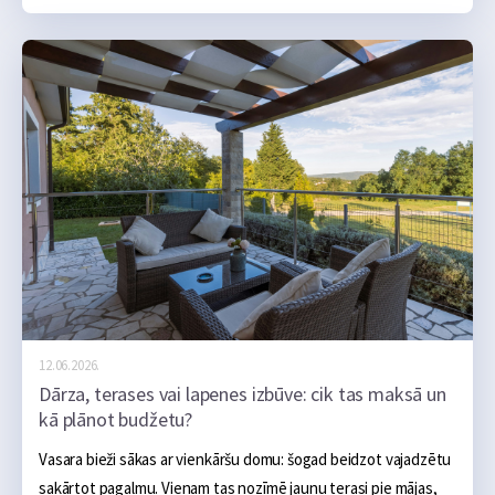
tūkstošu kilometru brauciens noritēs bez sarežģījumiem.
12.06.2026.
Dārza, terases vai lapenes izbūve: cik tas maksā un
kā plānot budžetu?
Vasara bieži sākas ar vienkāršu domu: šogad beidzot vajadzētu 
sakārtot pagalmu. Vienam tas nozīmē jaunu terasi pie mājas, 