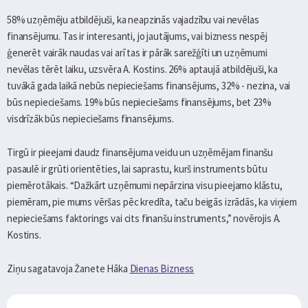
58% uzņēmēju atbildējuši, ka neapzinās vajadzību vai nevēlas
finansējumu. Tas ir interesanti, jo jautājums, vai bizness nespēj
ģenerēt vairāk naudas vai arī tas ir pārāk sarežģīti un uzņēmumi
nevēlas tērēt laiku, uzsvēra A. Kostins. 26% aptaujā atbildējuši, ka
tuvākā gada laikā nebūs nepieciešams finansējums, 32% - nezina, vai
būs nepieciešams. 19% būs nepieciešams finansējums, bet 23%
visdrīzāk būs nepieciešams finansējums.
Tirgū ir pieejami daudz finansējuma veidu un uzņēmējam finanšu
pasaulē ir grūti orientēties, lai saprastu, kurš instruments būtu
piemērotākais. “Dažkārt uzņēmumi nepārzina visu pieejamo klāstu,
piemēram, pie mums vēršas pēc kredīta, taču beigās izrādās, ka viņiem
nepieciešams faktorings vai cits finanšu instruments,” novērojis A.
Kostins.
Ziņu sagatavoja Žanete Hāka
Dienas Bizness