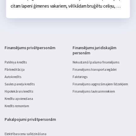
citam lapeni ģimenes vakariem, vēl kādam bruģētu celiņu, 
ugunskura vietu, āra virtuvi vai sakoptu dārza zonu. Sākumā 
tas šķiet salīdzinoši neliels projekts: daži materiāli, pāris 
brīvdienas un gatavs. Realitātē dārza labiekārtošana ātri kļūst 
par nopietnu budžeta jautājumu.
Finansējums privātpersonām
Finansējums juridiskajām
personām
Patēriņa kredīts
Nekustamā īpašuma finansējums
Pārkreditācija
Finansējums transporta iegādei
Auto kredīts
Faktorings
Saules paneļu kredīts
Finansējums apgrozāmajiem līdzekļiem
Hipotekārais kredīts
Finansējums lauksaimniekiem
Kredītu apvienošana
Kredīts remontam
Pakalpojumi privātpersonām
Elektrības cenu salīdzināšana