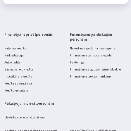
Finansējums privātpersonām
Finansējums juridiskajām
personām
Patēriņa kredīts
Nekustamā īpašuma finansējums
Pārkreditācija
Finansējums transporta iegādei
Auto kredīts
Faktorings
Saules paneļu kredīts
Finansējums apgrozāmajiem līdzekļiem
Hipotekārais kredīts
Finansējums lauksaimniekiem
Kredītu apvienošana
Kredīts remontam
Pakalpojumi privātpersonām
Elektrības cenu salīdzināšana