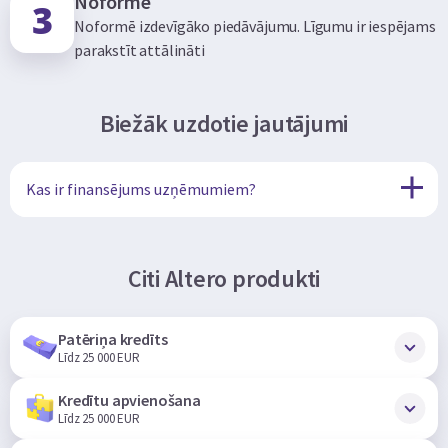
Noformē
Noformē izdevīgāko piedāvājumu. Līgumu ir iespējams
parakstīt attālināti
Biežāk uzdotie jautājumi
Kas ir finansējums uzņēmumiem?
Citi Altero produkti
Patēriņa kredīts
Līdz 25 000 EUR
Kredītu apvienošana
Līdz 25 000 EUR