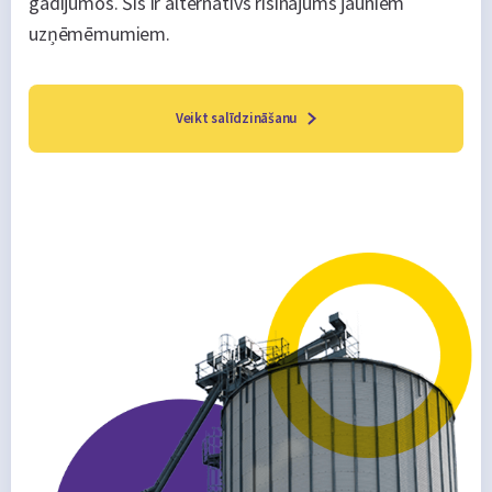
gadījumos. Šis ir alternatīvs risinājums jauniem
uzņēmēmumiem.
Veikt salīdzināšanu