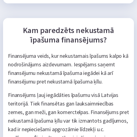
Kam paredzēts nekustamā
īpašuma finansējums?
Finansējuma veids, kur nekustamais īpašums kalpo kā
nodrošinājums aizdevumam. Iespējams saņemt
finansējumu nekustamā īpašuma iegādei kā arī
finansējumu pret nekustamā īpašuma ķīlu.
Finansējums ļauj iegādāties īpašumu visā Latvijas
teritorijā. Tiek finansētas gan lauksaimniecības
zemes, gan meži, gan komerctelpas. Finansējums pret
nekustamā īpašuma ķīlu var tik izmantots gadījumos,
kad ir nepieciešami apgrozāmie līdzekļi u.c.