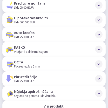
Kredīts remontam
Līdz 25 000 EUR
Hipotekārais kredīts
Līdz 500 000 EUR
Auto kredīts
Līdz 25 000 EUR
KASKO
Pieejami dalītie maksājumi
OCTA
Polises iegāde 2 min
Pārkreditācija
Līdz 25 000 EUR
Mājokļa apdrošināšana
Segums no pamata līdz visu risku
Visi produkti