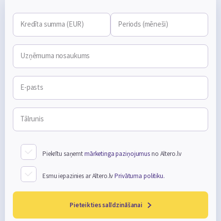
Kredīta summa (EUR)
Periods (mēneši)
Uzņēmuma nosaukums
E-pasts
Tālrunis
Piekrītu saņemt
mārketinga paziņojumus
no Altero.lv
Esmu iepazinies ar Altero.lv
Privātuma politiku.
Pieteikties salīdzināšanai