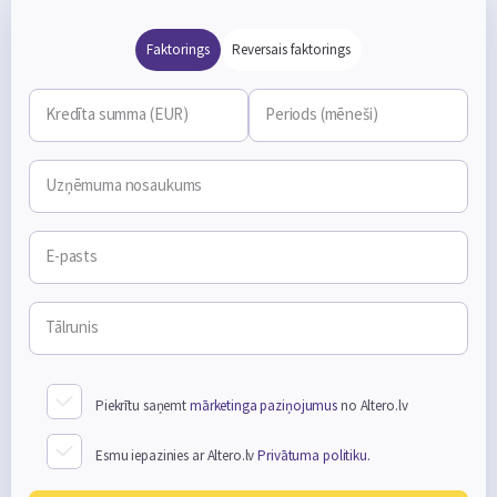
Faktorings
Reversais faktorings
Kredīta summa (EUR)
Periods (mēneši)
Uzņēmuma nosaukums
E-pasts
Tālrunis
Piekrītu saņemt
mārketinga paziņojumus
no Altero.lv
Esmu iepazinies ar Altero.lv
Privātuma politiku.