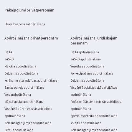
Pakalpojumi privātpersonām
Elektrības cenu salīdzināšana
Apdrošināšana privātpersonām
Apdrošināšana juridiskajām
personām
OCTA
OCTA apdrošināšana
KASKO
KASKO apdrošināšana
Mājokļa apdrošināšana
Veselības apdrošināšana
Ceļojumu apdrošināšana
Komercīpašuma apdrošināšana
Ienākumu aizsardzības apdrošināšana
Ceļojumu apdrošināšana
Saules paneļu apdrošināšana
Vispārējās civiltiesiskās atbildības
Velo apdrošināšana
apdrošināšana
Mājdzīvnieku apdrošināšana
Profesionālās civiltiesiskās atbildības
Vispārējās Civiltiesiskās atbildības
apdrošināšana
apdrošināšana
Speciālās tehnikas apdrošināšana
Nelaimes gadījumu apdrošināšana
Iekārtu apdrošināšana
Bērnu apdrošināšana
Nelaimes gadījumu apdrošināšana