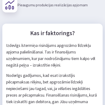
Pieaugumu produkcijas realizācijas apjomam
Kas ir faktorings?
Izdevīgs īstermiņa risinājums apgrozāmo līdzekļu
apjoma palielināšanai. Tas ir finansējums
uzņēmumiem, kur par nodrošinājumu tiem kalpo vēl
negūtā peļņa – izrakstītie rēķini.
Noderīgs gadījumos, kad esat izrakstījis
pēcapmaksas rēķinu, bet apgrozāmie līdzekļi
nepieciešami jau tagad, vai, ja vēlaties iegādāties
preces ar pēcapmaksu. Finansēšanas risinājums, kurā
tiek izskatīti gan debitora, gan Jūsu uzņēmuma