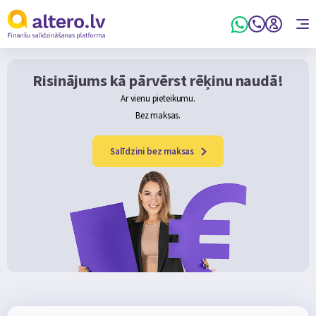
Risinājums kā pārvērst rēķinu naudā!
Аr vienu pieteikumu.
Bez maksas.
Salīdzini bez maksas