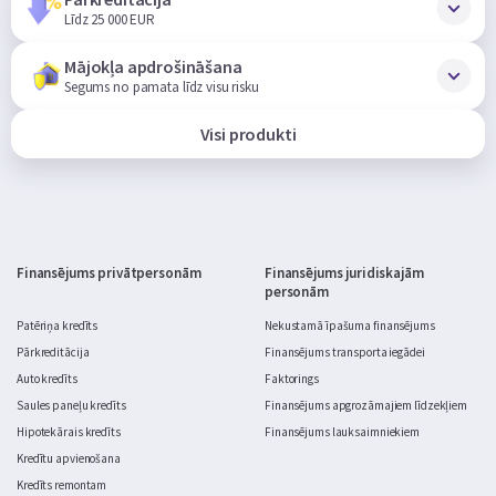
Līdz 25 000 EUR
Mājokļa apdrošināšana
Segums no pamata līdz visu risku
Visi produkti
Finansējums privātpersonām
Finansējums juridiskajām
personām
Patēriņa kredīts
Nekustamā īpašuma finansējums
Pārkreditācija
Finansējums transporta iegādei
Auto kredīts
Faktorings
Saules paneļu kredīts
Finansējums apgrozāmajiem līdzekļiem
Hipotekārais kredīts
Finansējums lauksaimniekiem
Kredītu apvienošana
Kredīts remontam