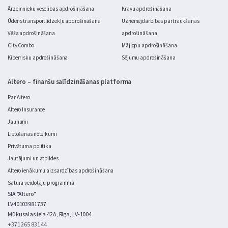
Ārzemnieku veselības apdrošināšana
Kravu apdrošināšana
Ūdens transportlīdzekļu apdrošināšana
Uzņēmējdarbības pārtraukšanas
Vēža apdrošināšana
apdrošināšana
City Combo
Mājlopu apdrošināšana
Kiberrisku apdrošināšana
Sējumu apdrošināšana
Altero – finanšu salīdzināšanas platforma
Par Altero
Altero Insurance
Jaunumi
Lietošanas noteikumi
Privātuma politika
Jautājumi un atbildes
Altero ienākumu aizsardzības apdrošināšana
Satura veidotāju programma
SIA "Altero"
LV40103981737
Mūkusalas iela 42A, Rīga, LV-1004
+371 265 831 44