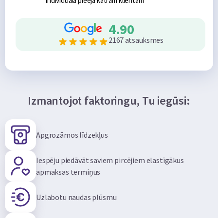
Individuāla pieeja katram klientam
4.90
2167 atsauksmes
Izmantojot faktoringu, Tu iegūsi:
Apgrozāmos līdzekļus
Iespēju piedāvāt saviem pircējiem elastīgākus
apmaksas termiņus
Uzlabotu naudas plūsmu