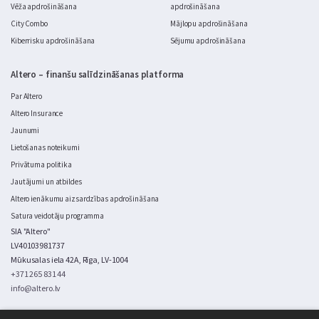
Vēža apdrošināšana
apdrošināšana
City Combo
Mājlopu apdrošināšana
Kiberrisku apdrošināšana
Sējumu apdrošināšana
Altero – finanšu salīdzināšanas platforma
Par Altero
Altero Insurance
Jaunumi
Lietošanas noteikumi
Privātuma politika
Jautājumi un atbildes
Altero ienākumu aizsardzības apdrošināšana
Satura veidotāju programma
SIA "Altero"
LV40103981737
Mūkusalas iela 42A, Rīga, LV-1004
+371 265 831 44
info@altero.lv