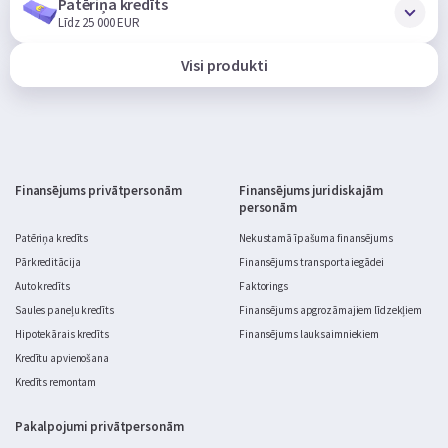
Patēriņa kredīts
Līdz 25 000 EUR
Visi produkti
Finansējums privātpersonām
Finansējums juridiskajām
personām
Patēriņa kredīts
Nekustamā īpašuma finansējums
Pārkreditācija
Finansējums transporta iegādei
Auto kredīts
Faktorings
Saules paneļu kredīts
Finansējums apgrozāmajiem līdzekļiem
Hipotekārais kredīts
Finansējums lauksaimniekiem
Kredītu apvienošana
Kredīts remontam
Pakalpojumi privātpersonām