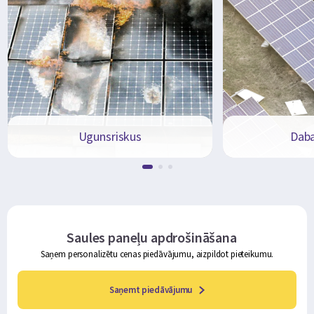
Ugunsriskus
Daba
Saules paneļu apdrošināšana
Saņem personalizētu cenas piedāvājumu, aizpildot pieteikumu.
Saņemt piedāvājumu