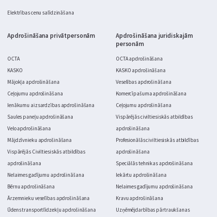
Elektrības cenu salīdzināšana
Apdrošināšana privātpersonām
Apdrošināšana juridiskajām
personām
OCTA
OCTA apdrošināšana
KASKO
KASKO apdrošināšana
Mājokļa apdrošināšana
Veselības apdrošināšana
Ceļojumu apdrošināšana
Komercīpašuma apdrošināšana
Ienākumu aizsardzības apdrošināšana
Ceļojumu apdrošināšana
Saules paneļu apdrošināšana
Vispārējās civiltiesiskās atbildības
Velo apdrošināšana
apdrošināšana
Mājdzīvnieku apdrošināšana
Profesionālās civiltiesiskās atbildības
Vispārējās Civiltiesiskās atbildības
apdrošināšana
apdrošināšana
Speciālās tehnikas apdrošināšana
Nelaimes gadījumu apdrošināšana
Iekārtu apdrošināšana
Bērnu apdrošināšana
Nelaimes gadījumu apdrošināšana
Ārzemnieku veselības apdrošināšana
Kravu apdrošināšana
Ūdens transportlīdzekļu apdrošināšana
Uzņēmējdarbības pārtraukšanas