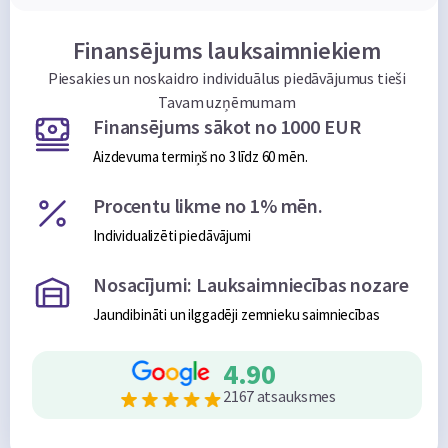
Finansējums lauksaimniekiem
Piesakies un noskaidro individuālus piedāvājumus tieši
Tavam uzņēmumam
Finansējums sākot no 1000 EUR
Aizdevuma termiņš no 3 līdz 60 mēn.
Procentu likme no 1% mēn.
Individualizēti piedāvājumi
Nosacījumi: Lauksaimniecības nozare
Jaundibināti un ilggadēji zemnieku saimniecības
4.90
2167 atsauksmes