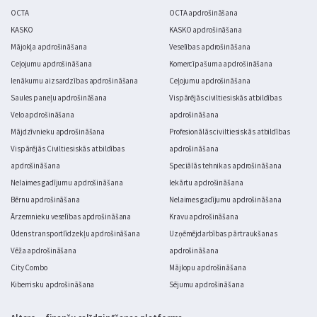
OCTA
OCTA apdrošināšana
KASKO
KASKO apdrošināšana
Mājokļa apdrošināšana
Veselības apdrošināšana
Ceļojumu apdrošināšana
Komercīpašuma apdrošināšana
Ienākumu aizsardzības apdrošināšana
Ceļojumu apdrošināšana
Saules paneļu apdrošināšana
Vispārējās civiltiesiskās atbildības
Velo apdrošināšana
apdrošināšana
Mājdzīvnieku apdrošināšana
Profesionālās civiltiesiskās atbildības
Vispārējās Civiltiesiskās atbildības
apdrošināšana
apdrošināšana
Speciālās tehnikas apdrošināšana
Nelaimes gadījumu apdrošināšana
Iekārtu apdrošināšana
Bērnu apdrošināšana
Nelaimes gadījumu apdrošināšana
Ārzemnieku veselības apdrošināšana
Kravu apdrošināšana
Ūdens transportlīdzekļu apdrošināšana
Uzņēmējdarbības pārtraukšanas
Vēža apdrošināšana
apdrošināšana
City Combo
Mājlopu apdrošināšana
Kiberrisku apdrošināšana
Sējumu apdrošināšana