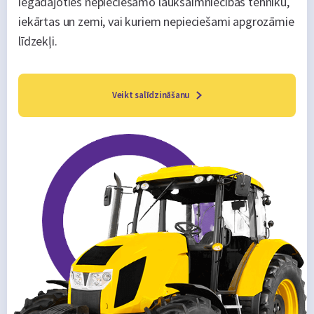
iegādājoties nepieciešamo lauksaimniecības tehniku,
iekārtas un zemi, vai kuriem nepieciešami apgrozāmie
līdzekļi.
Veikt salīdzināšanu