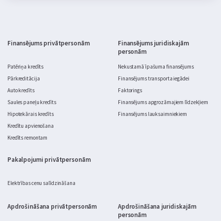
Finansējums privātpersonām
Finansējums juridiskajām
personām
Patēriņa kredīts
Nekustamā īpašuma finansējums
Pārkreditācija
Finansējums transporta iegādei
Auto kredīts
Faktorings
Saules paneļu kredīts
Finansējums apgrozāmajiem līdzekļiem
Hipotekārais kredīts
Finansējums lauksaimniekiem
Kredītu apvienošana
Kredīts remontam
Pakalpojumi privātpersonām
Elektrības cenu salīdzināšana
Apdrošināšana privātpersonām
Apdrošināšana juridiskajām
personām