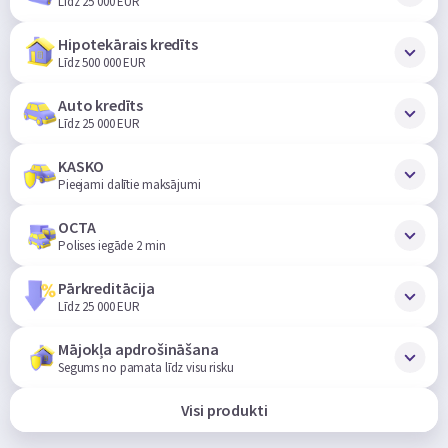
Līdz 25 000 EUR
Hipotekārais kredīts
Līdz 500 000 EUR
Auto kredīts
Līdz 25 000 EUR
KASKO
Pieejami dalītie maksājumi
OCTA
Polises iegāde 2 min
Pārkreditācija
Līdz 25 000 EUR
Mājokļa apdrošināšana
Segums no pamata līdz visu risku
Visi produkti