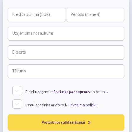
Kredīta summa (EUR)
Periods (mēneši)
Uzņēmuma nosaukums
E-pasts
Tālrunis
Piekrītu saņemt
mārketinga paziņojumus
no Altero.lv
Esmu iepazinies ar Altero.lv
Privātuma politiku.
Pieteikties salīdzināšanai