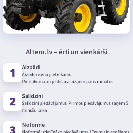
Altero.lv – ērti un vienkārši
Aizpildi
Aizpildi vienu pieteikumu
Pieteikuma aizpildīšana aizņem pāris minūtes
Salīdzini
Salīdzini piedāvājumus. Pirmos piedāvājumus saņem 5
minūšu laikā
Noformē
Noformē izdevīgāko piedāvājumu. Līgumu ir iespējams