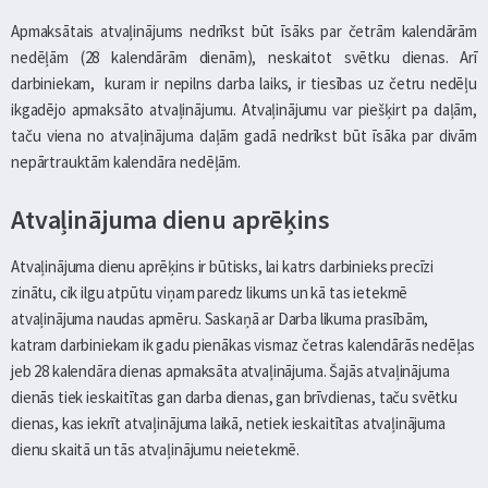
Apmaksātais atvaļinājums nedrīkst būt īsāks par četrām kalendārām
nedēļām (28 kalendārām dienām), neskaitot svētku dienas. Arī
darbiniekam, kuram ir nepilns darba laiks, ir tiesības uz četru nedēļu
ikgadējo apmaksāto atvaļinājumu. Atvaļinājumu var piešķirt pa daļām,
taču viena no atvaļinājuma daļām gadā nedrīkst būt īsāka par divām
nepārtrauktām kalendāra nedēļām.
Atvaļinājuma dienu aprēķins
Atvaļinājuma dienu aprēķins ir būtisks, lai katrs darbinieks precīzi
zinātu, cik ilgu atpūtu viņam paredz likums un kā tas ietekmē
atvaļinājuma naudas apmēru. Saskaņā ar Darba likuma prasībām,
katram darbiniekam ik gadu pienākas vismaz četras kalendārās nedēļas
jeb 28 kalendāra dienas apmaksāta atvaļinājuma. Šajās atvaļinājuma
dienās tiek ieskaitītas gan darba dienas, gan brīvdienas, taču svētku
dienas, kas iekrīt atvaļinājuma laikā, netiek ieskaitītas atvaļinājuma
dienu skaitā un tās atvaļinājumu neietekmē.