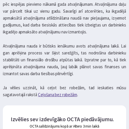
pēc iespējas pievieno nākamā gada atvaļinājumam. Atvaļinājuma daļu
var pārcelt tikai uz vienu gadu. Savarīgi arī atcerēties, ka ikgadējā
apmaksātā atvaļinājuma atlīdzināšana naudā nav pieļaujama, izņemot
gadījumus, kad darba tiesiskās attiecības tiek izbeigtas un darbinieks
ikgadējo apmaksāto atvaļinājumu nav izmantojis.
Atvaļinājuma nauda ir būtisks ienākumu avots atvaļinājuma laikā. Lai
gan aprēķina process var šķist sarežģīts, tas nodrošina darbinieku
stabilitāti un finansiālo drošību atpūtas laikā. Izpratne par to, kā tiek
aprēķināta atvaļinājuma nauda, ļauj labāk plānot savas finanses un
izmantot savas darba tiesības pilnvērtīgi.
Ja vēlies uzzināt, kā ceļot bez robežām, tad ieskaties mūsu
sagatavotajā rakstā
Ceļošana bez robežām
.
Izvēlies sev izdevīgāko OCTA piedāvājumu.
OCTA salīdzinājums kopā ar Altero 3 min laikā