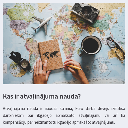
Kas ir atvaļinājuma nauda?
Atvaļinājuma nauda ir naudas summa, kuru darba devējs izmaksā
darbiniekam par ikgadējo apmaksāto atvaļinājumu vai arī kā
kompensāciju par neizmantotu ikgadējo apmaksāto atvaļinājumu.