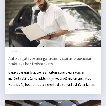
16.07.2026.
Auto sagatavošana garākam vasaras braucienam:
praktisks kontrolsaraksts
Garāks vasaras brauciens ar automašīnu bieži sākas ar 
maršruta plānošanu, naktsmītņu rezervēšanu un apskates 
vietu izvēli, bet pats auto nereti paliek otrajā plānā. Ja ikdienā 
tas darbojas bez problēmām, šķiet, ka arī vairāku simtu vai 
tūkstošu kilometru brauciens noritēs bez sarežģījumiem.