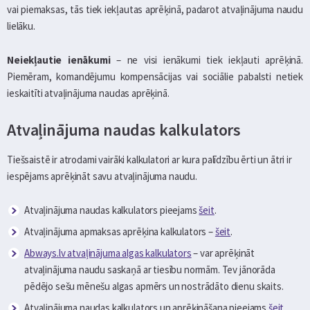
vai piemaksas, tās tiek iekļautas aprēķinā, padarot atvaļinājuma naudu
lielāku.
Neiekļautie ienākumi
– ne visi ienākumi tiek iekļauti aprēķinā.
Piemēram, komandējumu kompensācijas vai sociālie pabalsti netiek
ieskaitīti atvaļinājuma naudas aprēķinā.
Atvaļinājuma naudas kalkulators
Tiešsaistē ir atrodami vairāki kalkulatori ar kura palīdzību ērti un ātri ir
iespējams aprēķināt savu atvaļinājuma naudu.
Atvaļinājuma naudas kalkulators pieejams
šeit
.
Atvaļinājuma apmaksas aprēķina kalkulators –
šeit
.
Abways.lv atvaļinājuma algas kalkulators
– var aprēķināt
atvaļinājuma naudu saskaņā ar tiesību normām. Tev jānorāda
pēdējo sešu mēnešu algas apmērs un nostrādāto dienu skaits.
Atvaļinājuma naudas kalkulators un aprēķināšana pieejams
šeit
.