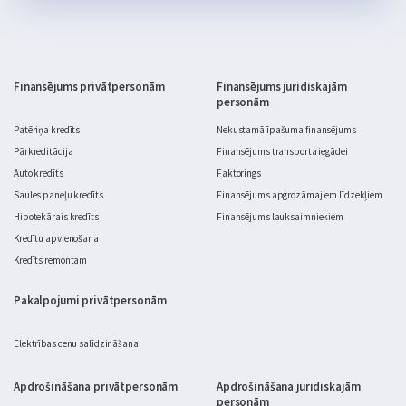
tas šķiet salīdzinoši neliels projekts: daži materiāli, pāris 
brīvdienas un gatavs. Realitātē dārza labiekārtošana ātri kļūst 
par nopietnu budžeta jautājumu.
Finansējums privātpersonām
Finansējums juridiskajām
personām
Patēriņa kredīts
Nekustamā īpašuma finansējums
Pārkreditācija
Finansējums transporta iegādei
Auto kredīts
Faktorings
Saules paneļu kredīts
Finansējums apgrozāmajiem līdzekļiem
Hipotekārais kredīts
Finansējums lauksaimniekiem
Kredītu apvienošana
Kredīts remontam
Pakalpojumi privātpersonām
Elektrības cenu salīdzināšana
Apdrošināšana privātpersonām
Apdrošināšana juridiskajām
personām