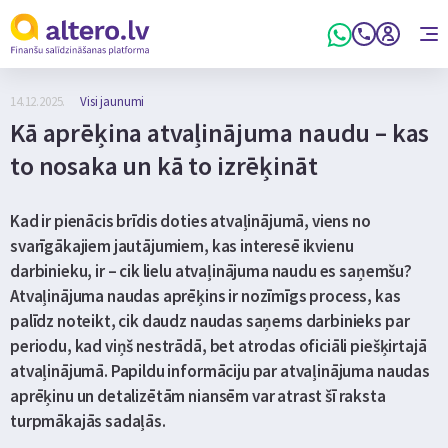
14.12.2025.
Visi jaunumi
Kā aprēķina atvaļinājuma naudu – kas
to nosaka un kā to izrēķināt
Kad ir pienācis brīdis doties atvaļinājumā, viens no
svarīgākajiem jautājumiem, kas interesē ikvienu
darbinieku, ir – cik lielu atvaļinājuma naudu es saņemšu?
Atvaļinājuma naudas aprēķins ir nozīmīgs process, kas
palīdz noteikt, cik daudz naudas saņems darbinieks par
periodu, kad viņš nestrādā, bet atrodas oficiāli piešķirtajā
atvaļinājumā. Papildu informāciju par atvaļinājuma naudas
aprēķinu un detalizētām niansēm var atrast šī raksta
turpmākajās sadaļās.