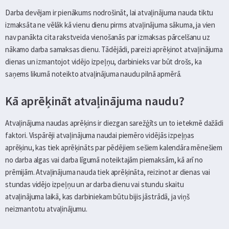
Darba devējam ir pienākums nodrošināt, lai atvaļinājuma nauda tiktu
izmaksāta ne vēlāk kā vienu dienu pirms atvaļinājuma sākuma, ja vien
nav panākta cita rakstveida vienošanās par izmaksas pārcelšanu uz
nākamo darba samaksas dienu. Tādējādi, pareizi aprēķinot atvaļinājuma
dienas un izmantojot vidējo izpeļņu, darbinieks var būt drošs, ka
saņems likumā noteikto atvaļinājuma naudu pilnā apmērā.
Kā aprēķināt atvaļinājuma naudu?
Atvaļinājuma naudas aprēķins ir diezgan sarežģīts un to ietekmē dažādi
faktori. Vispārēji atvaļinājuma naudai piemēro vidējās izpeļņas
aprēķinu, kas tiek aprēķināts par pēdējiem sešiem kalendāra mēnešiem
no darba algas vai darba līgumā noteiktajām piemaksām, kā arī no
prēmijām. Atvaļinājuma nauda tiek aprēķināta, reizinot ar dienas vai
stundas vidējo izpeļņu un ar darba dienu vai stundu skaitu
atvaļinājuma laikā, kas darbiniekam būtu bijis jāstrādā, ja viņš
neizmantotu atvaļinājumu.