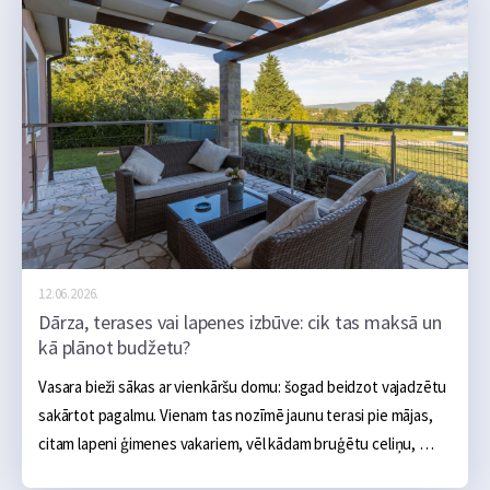
12.06.2026.
Dārza, terases vai lapenes izbūve: cik tas maksā un
kā plānot budžetu?
Vasara bieži sākas ar vienkāršu domu: šogad beidzot vajadzētu 
sakārtot pagalmu. Vienam tas nozīmē jaunu terasi pie mājas, 
citam lapeni ģimenes vakariem, vēl kādam bruģētu celiņu, 
ugunskura vietu, āra virtuvi vai sakoptu dārza zonu. Sākumā 