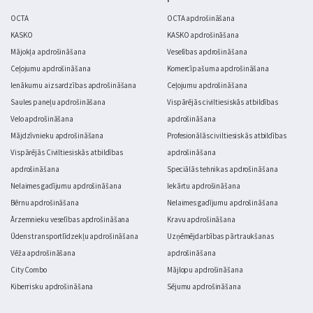
OCTA
OCTA apdrošināšana
KASKO
KASKO apdrošināšana
Mājokļa apdrošināšana
Veselības apdrošināšana
Ceļojumu apdrošināšana
Komercīpašuma apdrošināšana
Ienākumu aizsardzības apdrošināšana
Ceļojumu apdrošināšana
Saules paneļu apdrošināšana
Vispārējās civiltiesiskās atbildības
Velo apdrošināšana
apdrošināšana
Mājdzīvnieku apdrošināšana
Profesionālās civiltiesiskās atbildības
Vispārējās Civiltiesiskās atbildības
apdrošināšana
apdrošināšana
Speciālās tehnikas apdrošināšana
Nelaimes gadījumu apdrošināšana
Iekārtu apdrošināšana
Bērnu apdrošināšana
Nelaimes gadījumu apdrošināšana
Ārzemnieku veselības apdrošināšana
Kravu apdrošināšana
Ūdens transportlīdzekļu apdrošināšana
Uzņēmējdarbības pārtraukšanas
Vēža apdrošināšana
apdrošināšana
City Combo
Mājlopu apdrošināšana
Kiberrisku apdrošināšana
Sējumu apdrošināšana