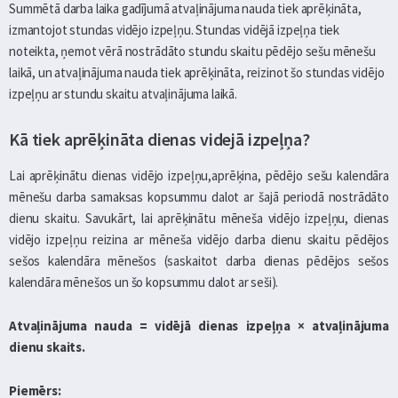
Summētā darba laika gadījumā atvaļinājuma nauda tiek aprēķināta,
izmantojot stundas vidējo izpeļņu. Stundas vidējā izpeļņa tiek
noteikta, ņemot vērā nostrādāto stundu skaitu pēdējo sešu mēnešu
laikā, un atvaļinājuma nauda tiek aprēķināta, reizinot šo stundas vidējo
izpeļņu ar stundu skaitu atvaļinājuma laikā.
Kā tiek aprēķināta dienas videjā izpeļņa?
Lai aprēķinātu dienas vidējo izpeļņu,aprēķina, pēdējo sešu kalendāra
mēnešu darba samaksas kopsummu dalot ar šajā periodā nostrādāto
dienu skaitu. Savukārt, lai aprēķinātu mēneša vidējo izpeļņu, dienas
vidējo izpeļņu reizina ar mēneša vidējo darba dienu skaitu pēdējos
sešos kalendāra mēnešos (saskaitot darba dienas pēdējos sešos
kalendāra mēnešos un šo kopsummu dalot ar seši).
Atvaļinājuma nauda = vidējā dienas izpeļņa × atvaļinājuma
dienu skaits.
Piemērs: