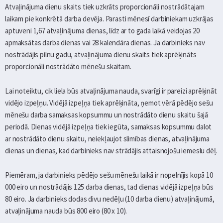
Atvaļinājuma dienu skaits tiek uzkrāts proporcionāli nostrādātajam
laikam pie konkrētā darba devēja. Parasti mēnesī darbiniekam uzkrājas
aptuveni 1,67 atvaļinājuma dienas, līdz ar to gada laikā veidojas 20
apmaksātas darba dienas vai 28 kalendāra dienas. Ja darbinieks nav
nostrādājis pilnu gadu, atvaļinājuma dienu skaits tiek aprēķināts
proporcionāli nostrādāto mēnešu skaitam.
Lai noteiktu, cik liela būs atvaļinājuma nauda, svarīgi ir pareizi aprēķināt
vidējo izpeļņu. Vidējā izpeļņa tiek aprēķināta, ņemot vērā pēdējo sešu
mēnešu darba samaksas kopsummu un nostrādāto dienu skaitu šajā
periodā. Dienas vidējā izpeļņa tiek iegūta, samaksas kopsummu dalot
ar nostrādāto dienu skaitu, neiekļaujot slimības dienas, atvaļinājuma
dienas un dienas, kad darbinieks nav strādājis attaisnojošu iemeslu dēļ.
Piemēram, ja darbinieks pēdējo sešu mēnešu laikā ir nopelnījis kopā 10
000 eiro un nostrādājis 125 darba dienas, tad dienas vidējā izpeļņa būs
80 eiro. Ja darbinieks dodas divu nedēļu (10 darba dienu) atvaļinājumā,
atvaļinājuma nauda būs 800 eiro (80 x 10).