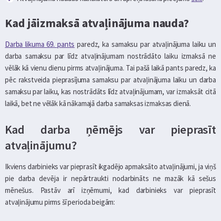
Kad jāizmaksā atvaļinājuma nauda?
Darba likuma 69. pants
paredz, ka samaksu par atvaļinājuma laiku un
darba samaksu par līdz atvaļinājumam nostrādāto laiku izmaksā ne
vēlāk kā vienu dienu pirms atvaļinājuma. Tai pašā laikā pants paredz, ka
pēc rakstveida pieprasījuma samaksu par atvaļinājuma laiku un darba
samaksu par laiku, kas nostrādāts līdz atvaļinājumam, var izmaksāt citā
laikā, bet ne vēlāk kā nākamajā darba samaksas izmaksas dienā.
Kad darba ņēmējs var pieprasīt
atvaļinājumu?
Ikviens darbinieks var pieprasīt ikgadējo apmaksāto atvaļinājumi, ja viņš
pie darba devēja ir nepārtraukti nodarbināts ne mazāk kā sešus
mēnešus. Pastāv arī izņēmumi, kad darbinieks var pieprasīt
atvaļinājumu pirms šī perioda beigām: