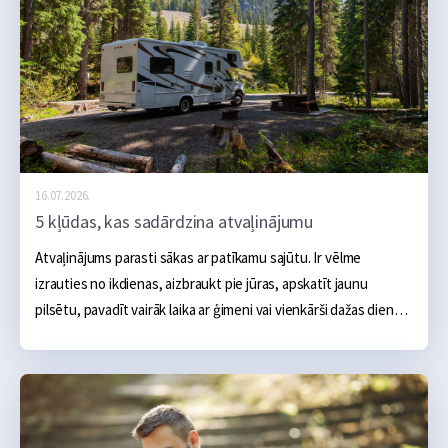
16.07.2026.
5 kļūdas, kas sadārdzina atvaļinājumu
Atvaļinājums parasti sākas ar patīkamu sajūtu. Ir vēlme 
izrauties no ikdienas, aizbraukt pie jūras, apskatīt jaunu 
pilsētu, pavadīt vairāk laika ar ģimeni vai vienkārši dažas dienas 
nedarīt neko. Sākumā šķiet, ka galvenie izdevumi ir skaidri: 
naktsmītne, transports, ēšana un dažas aktivitātes, taču 
praksē atvaļinājums bieži kļūst dārgāks nevis viena liela tēriņa 
dēļ, bet vairāku mazu kļūdu dēļ, kas sakrājas kopā.