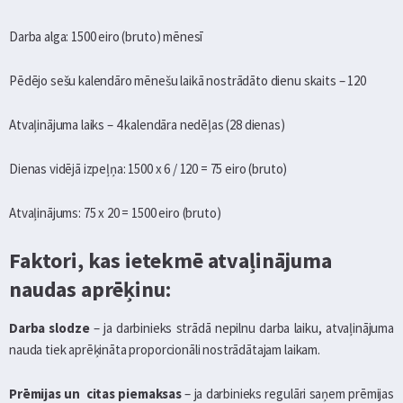
Darba alga: 1500 eiro (bruto) mēnesī
Pēdējo sešu kalendāro mēnešu laikā nostrādāto dienu skaits – 120
Atvaļinājuma laiks – 4 kalendāra nedēļas (28 dienas)
Dienas vidējā izpeļņa: 1500 x 6 / 120 = 75 eiro (bruto)
Atvaļinājums: 75 x 20 = 1500 eiro (bruto)
Faktori, kas ietekmē atvaļinājuma
naudas aprēķinu:
Darba slodze
– ja darbinieks strādā nepilnu darba laiku, atvaļinājuma
nauda tiek aprēķināta proporcionāli nostrādātajam laikam.
Prēmijas un citas piemaksas
– ja darbinieks regulāri saņem prēmijas