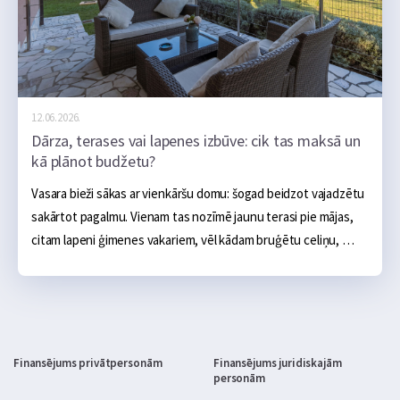
12.06.2026.
Dārza, terases vai lapenes izbūve: cik tas maksā un
kā plānot budžetu?
Vasara bieži sākas ar vienkāršu domu: šogad beidzot vajadzētu 
sakārtot pagalmu. Vienam tas nozīmē jaunu terasi pie mājas, 
citam lapeni ģimenes vakariem, vēl kādam bruģētu celiņu, 
ugunskura vietu, āra virtuvi vai sakoptu dārza zonu. Sākumā 
tas šķiet salīdzinoši neliels projekts: daži materiāli, pāris 
brīvdienas un gatavs. Realitātē dārza labiekārtošana ātri kļūst 
par nopietnu budžeta jautājumu.
Finansējums privātpersonām
Finansējums juridiskajām
personām