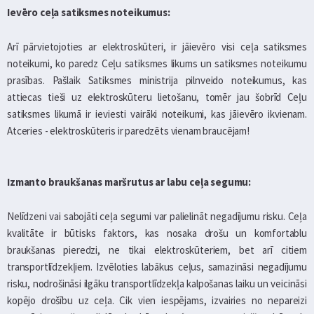
Ievēro ceļa satiksmes noteikumus:
Arī pārvietojoties ar elektroskūteri, ir jāievēro visi ceļa satiksmes
noteikumi, ko paredz Ceļu satiksmes likums un satiksmes noteikumu
prasības. Pašlaik Satiksmes ministrija pilnveido noteikumus, kas
attiecas tieši uz elektroskūteru lietošanu, tomēr jau šobrīd Ceļu
satiksmes likumā ir ieviesti vairāki noteikumi, kas jāievēro ikvienam.
Atceries - elektroskūteris ir paredzēts vienam braucējam!
Izmanto braukšanas maršrutus ar labu ceļa segumu:
Nelīdzeni vai sabojāti ceļa segumi var palielināt negadījumu risku. Ceļa
kvalitāte ir būtisks faktors, kas nosaka drošu un komfortablu
braukšanas pieredzi, ne tikai elektroskūteriem, bet arī citiem
transportlīdzekļiem. Izvēloties labākus ceļus, samazināsi negadījumu
risku, nodrošināsi ilgāku transportlīdzekļa kalpošanas laiku un veicināsi
kopējo drošību uz ceļa. Cik vien iespējams, izvairies no nepareizi