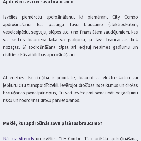
Apdrošini sevi un savu braucamo:
Izvēlies piemērotu apdrošināšanu, kā piemēram, City Combo
apdrošināšanu, kas pasargā Tavu braucamo (elektroskūteri,
veselosipēdu, segveju, slēpes u.c. ) no finansiāliem zaudējumiem, kas
var rasties brauciena laikā vai gadījumā, ja Tavs braucamais tiek
nozagts. Šī apdrošināšana tāpat arī iekļauj nelaimes gadījumu un
civiltiesiskās atbildības apdrošināšanu.
Atcerieties, ka drošība ir prioritāte, braucot ar elektroskūteri vai
jebkuru citu transportlīdzekli. Ievērojot drošības noteikumus un drošas
braukšanas pamatprincipus, Tu vari ievērojami samazināt negadījumu
risku un nodrošināt drošu pārvietošanos.
Meklē, kur apdrošināt savu pilsētas braucamo?
Nāc uz Altero.lv
un izvēlies City Combo. Tā ir unikāla apdrošināšana,