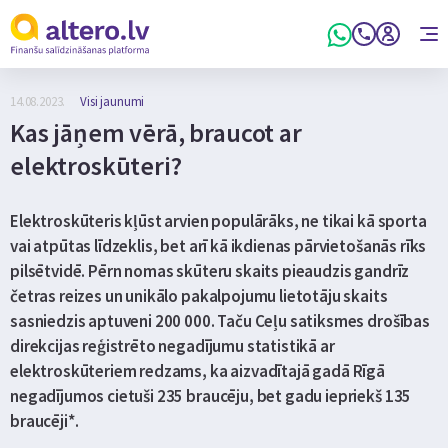
14.08.2023.
Visi jaunumi
Kas jāņem vērā, braucot ar
elektroskūteri?
Elektroskūteris kļūst arvien populārāks, ne tikai kā sporta
vai atpūtas līdzeklis, bet arī kā ikdienas pārvietošanās rīks
pilsētvidē. Pērn nomas skūteru skaits pieaudzis gandrīz
četras reizes un unikālo pakalpojumu lietotāju skaits
sasniedzis aptuveni 200 000. Taču Ceļu satiksmes drošības
direkcijas reģistrēto negadījumu statistikā ar
elektroskūteriem redzams, ka aizvadītajā gadā Rīgā
negadījumos cietuši 235 braucēju, bet gadu iepriekš 135
braucēji*.