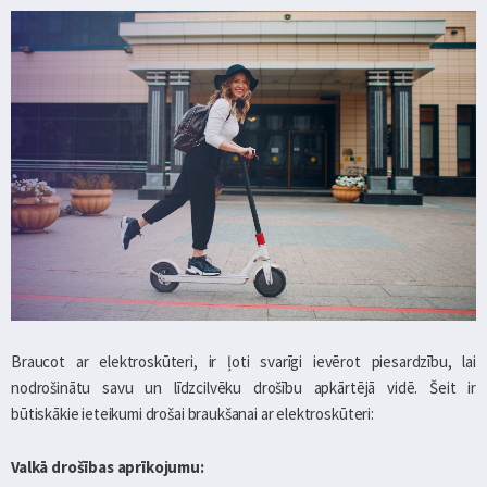
Braucot ar elektroskūteri, ir ļoti svarīgi ievērot piesardzību, lai
nodrošinātu savu un līdzcilvēku drošību apkārtējā vidē. Šeit ir
būtiskākie ieteikumi drošai braukšanai ar elektroskūteri:
Valkā drošības aprīkojumu: