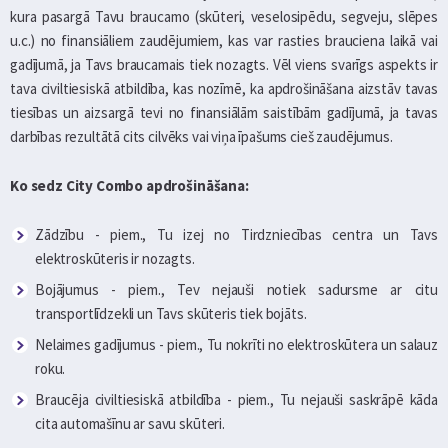
kura pasargā Tavu braucamo (skūteri, veselosipēdu, segveju, slēpes
u.c.) no finansiāliem zaudējumiem, kas var rasties brauciena laikā vai
gadījumā, ja Tavs braucamais tiek nozagts. Vēl viens svarīgs aspekts ir
tava civiltiesiskā atbildība, kas nozīmē, ka apdrošināšana aizstāv tavas
tiesības un aizsargā tevi no finansiālām saistībām gadījumā, ja tavas
darbības rezultātā cits cilvēks vai viņa īpašums cieš zaudējumus.
Ko sedz City Combo apdrošināšana:
Zādzību - piem., Tu izej no Tirdzniecības centra un Tavs
elektroskūteris ir nozagts.
Bojājumus - piem., Tev nejauši notiek sadursme ar citu
transportlīdzekli un Tavs skūteris tiek bojāts.
Nelaimes gadījumus - piem., Tu nokrīti no elektroskūtera un salauz
roku.
Braucēja civiltiesiskā atbildība - piem., Tu nejauši saskrāpē kāda
cita automašīnu ar savu skūteri.