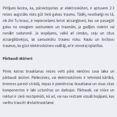
Pētījumi liecina, ka, pārvietojoties ar elektroskūteri, ir aptuveni 2-3
reizes augstāks risks gūt tieši galvas traumu. Tādēļ, neatkarīgi no tā,
cik ātri Tu brauc, ir nepieciešams lietot aizsargķiveri, kas var pasargāt
galvu no smagiem sasitumiem un traumām, ja gadījies nokrist vai
nonākt sadursmē. Ja iespējams, valkā arī cimdus, ceļu un citus
aizsarglīdzekļus, lai samazinātu traumu risku. Kaulu un locītavu
traumas, ko gūst elektroskūtera vadītāji, arī ir visnotaļ izplatītas.
Pārbaudi skūteri:
Pirms katras braukšanas reizes velti pāris minūtes sava laika un
pārbaudi skūteri. Pārliecinies, vai elektroskūteris ir tehniskā kārtībā,
bremzes pareizi strādā, riepas ir piemērotas braukšanai un visas citas
komponentes ir labi uzturētas un darbojas. Pārbaudi, vai stūre un
rokturi ir cieši nostiprināti, kā arī, vai nav redzami vizuāli bojājumi, kas
varētu traucēt drošai braukšanai.