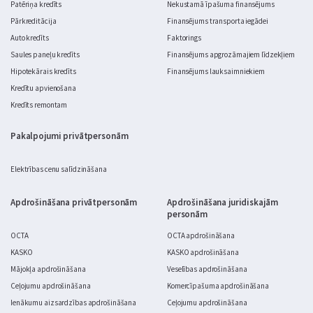
Patēriņa kredīts
Nekustamā īpašuma finansējums
Pārkreditācija
Finansējums transporta iegādei
Auto kredīts
Faktorings
Saules paneļu kredīts
Finansējums apgrozāmajiem līdzekļiem
Hipotekārais kredīts
Finansējums lauksaimniekiem
Kredītu apvienošana
Kredīts remontam
Pakalpojumi privātpersonām
Elektrības cenu salīdzināšana
Apdrošināšana privātpersonām
Apdrošināšana juridiskajām
personām
OCTA
OCTA apdrošināšana
KASKO
KASKO apdrošināšana
Mājokļa apdrošināšana
Veselības apdrošināšana
Ceļojumu apdrošināšana
Komercīpašuma apdrošināšana
Ienākumu aizsardzības apdrošināšana
Ceļojumu apdrošināšana