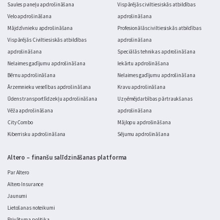
Saules paneļu apdrošināšana
Vispārējās civiltiesiskās atbildības
Velo apdrošināšana
apdrošināšana
Mājdzīvnieku apdrošināšana
Profesionālās civiltiesiskās atbildības
Vispārējās Civiltiesiskās atbildības
apdrošināšana
apdrošināšana
Speciālās tehnikas apdrošināšana
Nelaimes gadījumu apdrošināšana
Iekārtu apdrošināšana
Bērnu apdrošināšana
Nelaimes gadījumu apdrošināšana
Ārzemnieku veselības apdrošināšana
Kravu apdrošināšana
Ūdens transportlīdzekļu apdrošināšana
Uzņēmējdarbības pārtraukšanas
Vēža apdrošināšana
apdrošināšana
City Combo
Mājlopu apdrošināšana
Kiberrisku apdrošināšana
Sējumu apdrošināšana
Altero – finanšu salīdzināšanas platforma
Par Altero
Altero Insurance
Jaunumi
Lietošanas noteikumi
Privātuma politika