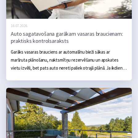
16.07.2026.
Auto sagatavošana garākam vasaras braucienam:
praktisks kontrolsaraksts
Garāks vasaras brauciens ar automašīnu bieži sākas ar 
maršruta plānošanu, naktsmītņu rezervēšanu un apskates 
vietu izvēli, bet pats auto nereti paliek otrajā plānā. Ja ikdienā 
tas darbojas bez problēmām, šķiet, ka arī vairāku simtu vai 
tūkstošu kilometru brauciens noritēs bez sarežģījumiem.