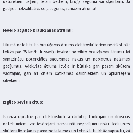
uzturētiem ceļiem, lielām bedrēm, bruģa seguma vai šķembām. Ja
gadījies nekvalitatīvs ceļa segums, samazini ātrumu!
Ievēro atļauto braukšanas ātrumu:
Likumā noteikts, ka braukšanas ātrums elektroskūteriem nedrīkst būt
lielāks par 25 km/h. Ir svarīgi ievērot noteikto braukšanas ātrumu, lai
samazinātu potenciālos sadursmes riskus un nopietnus nelaimes
gadījumus. Adekvāta ātruma izvēle ir būtiska gan pašam skūtera
vadītājam, gan arī citiem satiksmes dalībniekiem un apkārtējiem
cilvēkiem.
Izglīto sevi un citus:
Pareiza izpratne par elektroskūtera darbību, funkcijām un drošības
noteikumiem, var ievērojami samazināt negadījumu risku. Iedziļinies
skūteru lietošanas pamatnoteikumos un tehnikā, lai labāk saprastu, kā