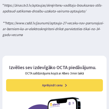
*
https://zinas.tv3.lv/aptaujas/skrejritenu-vaditaju-brauksanas-stils-
apdraud-satiksmes-drosibu-uzskata-vairums-aptaujato/
**https://www.csdd.lv/jaunumi/aptauja-27-vecaku-nav-parrunajusi-
ar-berniem-ka-ar-elektroskrejriteni-drikst-parvietoties-tikai-no-14-
gadu-vecuma
Izvēlies sev izdevīgāko OCTA piedāvājumu.
OCTA salīdzinājums kopā ar Altero 3 min laikā
Aprēķināt cenu