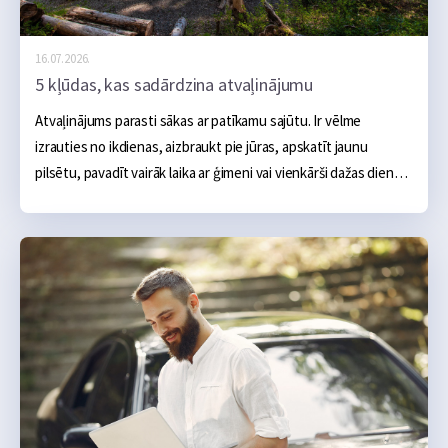
16.07.2026.
5 kļūdas, kas sadārdzina atvaļinājumu
Atvaļinājums parasti sākas ar patīkamu sajūtu. Ir vēlme 
izrauties no ikdienas, aizbraukt pie jūras, apskatīt jaunu 
pilsētu, pavadīt vairāk laika ar ģimeni vai vienkārši dažas dienas 
nedarīt neko. Sākumā šķiet, ka galvenie izdevumi ir skaidri: 
naktsmītne, transports, ēšana un dažas aktivitātes, taču 
praksē atvaļinājums bieži kļūst dārgāks nevis viena liela tēriņa 
dēļ, bet vairāku mazu kļūdu dēļ, kas sakrājas kopā.