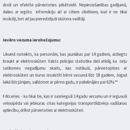
droši un efektīvi pārvietoties pilsētvidē. Nepieciešamības gadījumā,
dalies ar iegūto informāciju arī ar citiem cilvēkiem, kuri ir ne tikai
iesācēji, bet arī jau pieredzējuši skūtera vadītāji.
Ievēro vecuma ierobežojumu:
Likumā noteikts, ka personām, kas jaunākas par 14 gadiem, aizliegts
braukt ar elektroskūteri. Valsts policijas statistika dati atklāj, ka ceļu
satiksmes negadījumu skaits, kas notikuši, pārvietojoties ar
elektroskūteri un kuros iesaistīti bērni vecumā līdz 18 gadiem, šogad
laikā līdz jūnijam, salīdzinot ar pērno gadu, ir palielinājies par 62%.**
!
Atceries - ka tikai tie, kas ir sasnieguši 14 gadu vecumu un ir ieguvuši
velosipēda vai jebkuras citas kategorijas transportlīdzekļa vadīšanas
apliecību, drīkst pārvietoties ar elektroskūteri.