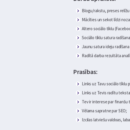
Blogu/rakstu, preses relīžu
Mācīties un sekot līdzi noz
Altero sociālo tīklu (Facebo
Sociālo tīklu satura radīšana 
Jaunu satura ideju radīšana
Radītā darba rezultāta anal
Prasības:
Links uz Tavu sociālo tīklu p
Links uz Tevis radītu teksta
Tev ir interese par finanšu
Vēlama sapratne par SEO;
Izcilas latviešu valdoas, la