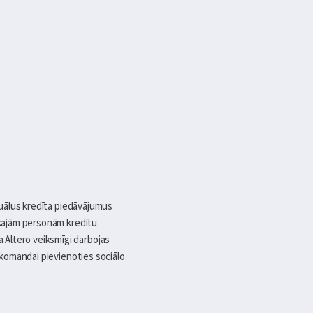
iduālus kredīta piedāvājumus
iskajām personām kredītu
 Altero veiksmīgi darbojas
i komandai pievienoties sociālo