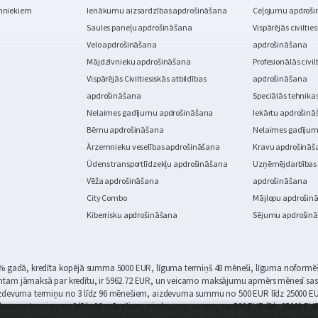
mniekiem
Ienākumu aizsardzības apdrošināšana
Ceļojumu apdroš
Saules paneļu apdrošināšana
Vispārējās civiltie
Velo apdrošināšana
apdrošināšana
Mājdzīvnieku apdrošināšana
Profesionālās civil
Vispārējās Civiltiesiskās atbildības
apdrošināšana
apdrošināšana
Speciālās tehnika
Nelaimes gadījumu apdrošināšana
Iekārtu apdrošin
Bērnu apdrošināšana
Nelaimes gadīju
Ārzemnieku veselības apdrošināšana
Kravu apdrošināš
Ūdens transportlīdzekļu apdrošināšana
Uzņēmējdarbības 
Vēža apdrošināšana
apdrošināšana
City Combo
Mājlopu apdrošin
Kiberrisku apdrošināšana
Sējumu apdrošin
.9% gadā, kredīta kopējā summa 5000 EUR, līguma termiņš 48 mēneši, līguma noformē
ntam jāmaksā par kredītu, ir 5962.72 EUR, un veicamo maksājumu apmērs mēnesī sas
aizdevuma termiņu no 3 līdz 96 mēnešiem, aizdevuma summu no 500 EUR līdz 25000 EU
zdevuma termiņu no 3 līdz 96 mēnešiem, aizdevuma summu no 500 EUR līdz 25000 EUR