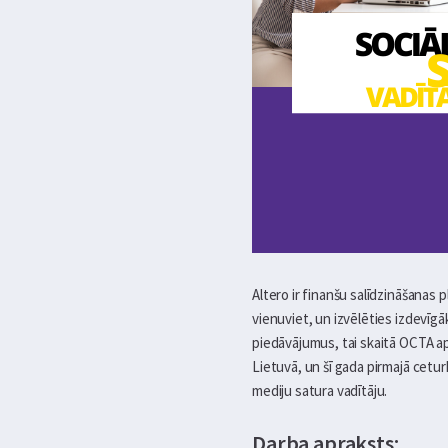
Altero ir finanšu salīdzināšanas 
vienuviet, un izvēlēties izdevīg
piedāvājumus, tai skaitā OCTA a
Lietuvā, un šī gada pirmajā cetur
mediju satura vadītāju.
Darba apraksts: