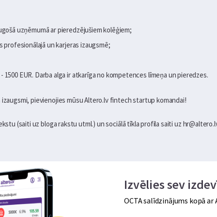
augošā uzņēmumā ar pieredzējušiem kolēģiem;
s profesionālajā un karjeras izaugsmē;
- 1500 EUR. Darba alga ir atkarīga no kompetences līmeņa un pieredzes.
 izaugsmi, pievienojies mūsu Altero.lv fintech startup komandai!
stu (saiti uz bloga rakstu utml.) un sociālā tīkla profila saiti uz hr@altero.lv
Izvēlies sev izd
OCTA salīdzinājums kopā ar A