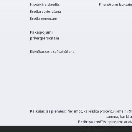
Hipotekārais kredīts
Finansējums lauksai
Kredītu apvienošana
Kredīts remontam
Pakalpojumi
privātpersonām
Elektrības cenu salīdzināšana
Kalkulācijas piemērs:
Pieņemot, ka kredīta procentu likme ir 7
summa, kas klie
Patēriņa kredīts
ir pieejams ar 
Auto kredīts
ir pieejams ar ai