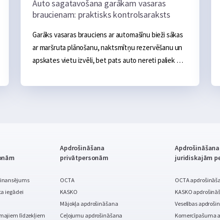
Auto sagatavošana garākam vasaras
braucienam: praktisks kontrolsaraksts
Garāks vasaras brauciens ar automašīnu bieži sākas 
ar maršruta plānošanu, naktsmītņu rezervēšanu un 
apskates vietu izvēli, bet pats auto nereti paliek 
otrajā plānā. Ja ikdienā tas darbojas bez problēmām, 
šķiet, ka arī vairāku simtu vai tūkstošu kilometru 
brauciens noritēs bez sarežģījumiem.
Apdrošināšana
Apdrošināšana
sonām
privātpersonām
juridiskajām 
finansējums
OCTA
OCTA apdrošināš
a iegādei
KASKO
KASKO apdrošinā
Mājokļa apdrošināšana
Veselības apdroši
majiem līdzekļiem
Ceļojumu apdrošināšana
Komercīpašuma a