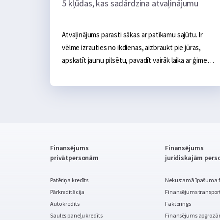
5 kļūdas, kas sadārdzina atvaļinājumu
Atvaļinājums parasti sākas ar patīkamu sajūtu. Ir 
vēlme izrauties no ikdienas, aizbraukt pie jūras, 
apskatīt jaunu pilsētu, pavadīt vairāk laika ar ģimeni 
vai vienkārši dažas dienas nedarīt neko. Sākumā 
šķiet, ka galvenie izdevumi ir skaidri: naktsmītne, 
transports, ēšana un dažas aktivitātes, taču praksē 
atvaļinājums bieži kļūst dārgāks nevis viena liela 
tēriņa dēļ, bet vairāku mazu kļūdu dēļ, kas sakrājas 
kopā.
Finansējums
Finansējums
privātpersonām
juridiskajām per
Patēriņa kredīts
Nekustamā īpašuma 
Pārkreditācija
Finansējums transport
Auto kredīts
Faktorings
Saules paneļu kredīts
Finansējums apgrozā