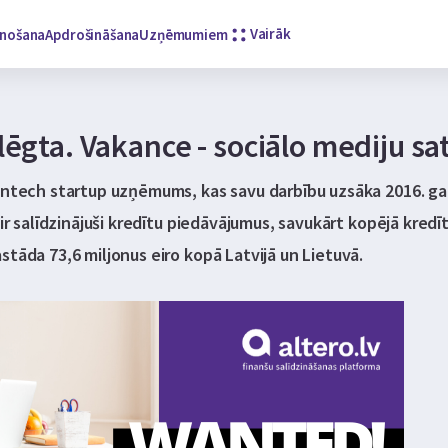
Vairāk
enošana
Apdrošināšana
Uzņēmumiem
lēgta. Vakance - sociālo mediju sat
intech startup uzņēmums, kas savu darbību uzsāka 2016. gada
 ir salīdzinājuši kredītu piedāvājumus, savukārt kopējā kre
stāda 73,6 miljonus eiro kopā Latvijā un Lietuvā.