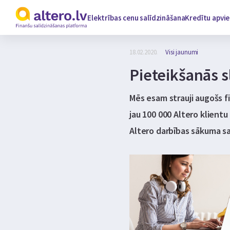
Elektrības cenu salīdzināšana
Kredītu apvi
18.02.2020.
Visi jaunumi
Pieteikšanās s
Mēs esam strauji augošs f
jau 100 000 Altero klientu
Altero darbības sākuma sa