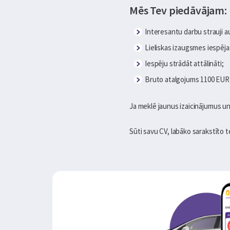
Mēs Tev piedāvājam:
Interesantu darbu strauji 
Lieliskas izaugsmes iespēja
Iespēju strādāt attālināti;
Bruto atalgojums 1100 EUR 
Ja meklē jaunus izaicinājumus un
Sūti savu CV, labāko sarakstīto tek