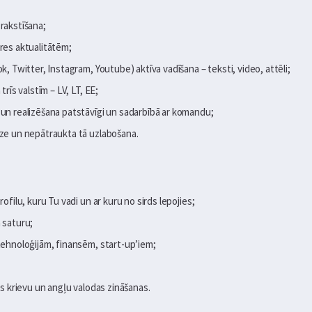
 rakstīšana;
ares aktualitātēm;
ok, Twitter, Instagram, Youtube) aktīva vadīšana – teksti, video, attēli;
trīs valstīm – LV, LT, EE;
 un realizēšana patstāvīgi un sadarbībā ar komandu;
īze un nepātraukta tā uzlabošana.
rofilu, kuru Tu vadi un ar kuru no sirds lepojies;
 saturu;
 tehnoloģijām, finansēm, start-up’iem;
bas krievu un angļu valodas zināšanas.