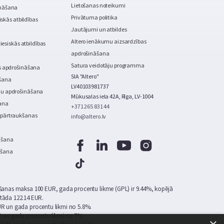
Lietošanas noteikumi
ināšana
Privātuma politika
siskās atbildības
Jautājumi un atbildes
Altero ienākumu aizsardzības
tiesiskās atbildības
apdrošināšana
Satura veidotāju programma
s apdrošināšana
SIA "Altero"
āšana
LV40103981737
mu apdrošināšana
Mūkusalas iela 42A, Rīga, LV-1004
ana
+371 265 831 44
pārtraukšanas
info@altero.lv
āšana
āšana
šanas maksa 100 EUR, gada procentu likme (GPL) ir 9.44%, kopējā
tāda 122.14 EUR.
R un gada procentu likmi no 5.8%.
 un gada procentu likmi no 7%.