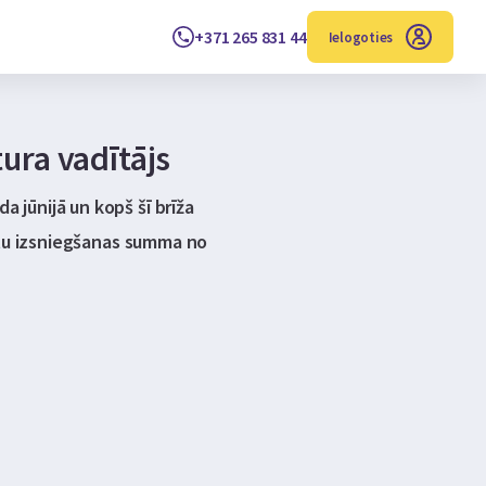
+371 265 831 44
Ielogoties
ura vadītājs
 jūnijā un kopš šī brīža
dītu izsniegšanas summa no