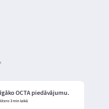
.
evīgāko OCTA piedāvājumu.
ltero 3 min laikā