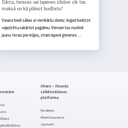
Dārza, terases vai lapenes izbūve: cik tas
maksā un kā plānot budžetu?
Vasara bieži sākas ar vienkāršu domu: šogad beidzot 
vajadzētu sakārtot pagalmu. Vienam tas nozīmē 
jaunu terasi pie mājas, citam lapeni ģimenes 
vakariem, vēl kādam bruģētu celiņu, ugunskura 
vietu, āra virtuvi vai sakoptu dārza zonu. Sākumā tas 
šķiet salīdzinoši neliels projekts: daži materiāli, pāris 
brīvdienas un gatavs. Realitātē dārza labiekārtošana 
ātri kļūst par nopietnu budžeta jautājumu.
Altero – finanšu
personām
salīdzināšanas
platforma
ana
Par Altero
šana
Altero Insurance
nāšana
Jaunumi
pdrošināšana