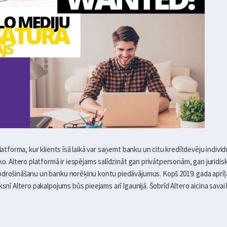
platforma, kur klients īsā laikā var saņemt banku un citu kredītdevēju indiv
āko. Altero platformā ir iespējams salīdzināt gan privātpersonām, gan jurid
pdrošināšanu un banku norēķinu kontu piedāvājumus. Kopš 2019. gada aprīļa
ksnī Altero pakalpojums būs pieejams arī Igaunijā. Šobrīd Altero aicina sava