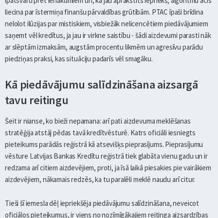
īpatsvaru pret ienākumiem un, kā jau aprakstīts iepriekš, algoritmu acīs
liecina par īstermiņa finanšu pārvaldības grūtībām. PTAC īpaši brīdina
nelolot ilūzijas par mistiskiem, visbiežāk nelicencētiem piedāvājumiem
saņemt vēl kredītus, ja jau ir virkne saistību - šādi aizdevumi parasti nāk
ar slēptām izmaksām, augstām procentu likmēm un agresīvu parādu
piedziņas praksi, kas situāciju padarīs vēl smagāku.
Kā piedāvājumu salīdzināšana aizsargā
tavu reitingu
Šeit ir nianse, ko bieži nepamana: arī pati aizdevuma meklēšanas
stratēģija atstāj pēdas tavā kredītvēsturē. Katrs oficiāli iesniegts
pieteikums parādās reģistrā kā atsevišķs pieprasījums. Pieprasījumu
vēsture Latvijas Bankas Kredītu reģistrā tiek glabāta vienu gadu un ir
redzama arī citiem aizdevējiem, proti, ja īsā laikā piesakies pie vairākiem
aizdevējiem, nākamais redzēs, ka tu paralēli meklē naudu arī citur.
Tieši šī iemesla dēļ iepriekšēja piedāvājumu salīdzināšana, neveicot
oficiālos pieteikumus, ir viens no nozīmīgākajiem reitinga aizsardzības