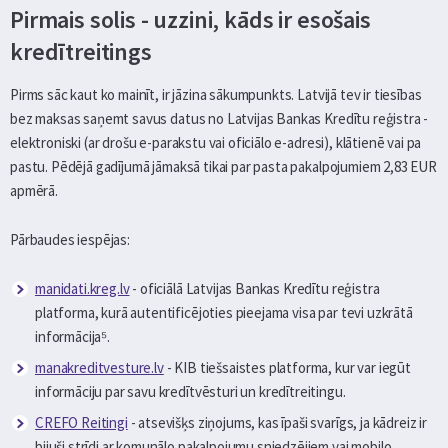
Pirmais solis - uzzini, kāds ir esošais
kredītreitings
Pirms sāc kaut ko mainīt, ir jāzina sākumpunkts. Latvijā tev ir tiesības
bez maksas saņemt savus datus no Latvijas Bankas Kredītu reģistra -
elektroniski (ar drošu e-parakstu vai oficiālo e-adresi), klātienē vai pa
pastu. Pēdējā gadījumā jāmaksā tikai par pasta pakalpojumiem 2,83 EUR
apmērā.
Pārbaudes iespējas:
manidati.kreg.lv
- oficiālā Latvijas Bankas Kredītu reģistra
platforma, kurā autentificējoties pieejama visa par tevi uzkrātā
informācija⁵.
manakreditvesture.lv
- KIB tiešsaistes platforma, kur var iegūt
informāciju par savu kredītvēsturi un kredītreitingu.
CREFO Reitingi
- atsevišķs ziņojums, kas īpaši svarīgs, ja kādreiz ir
bijuši strīdi ar komunālo pakalpojumu sniedzējiem vai mobilo