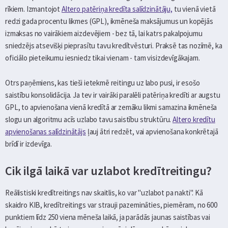
rīkiem. Izmantojot
Altero patēriņa kredīta salīdzinātāju,
tu vienā vietā
redzi gada procentu likmes (GPL), ikmēneša maksājumus un kopējās
izmaksas no vairākiem aizdevējiem - bez tā, lai katrs pakalpojumu
sniedzējs atsevišķi pieprasītu tavu kredītvēsturi. Praksē tas nozīmē, ka
oficiālo pieteikumu iesniedz tikai vienam - tam visizdevīgākajam.
Otrs paņēmiens, kas tieši ietekmē reitingu uz labo pusi, ir esošo
saistību konsolidācija. Ja tev ir vairāki paralēli patēriņa kredīti ar augstu
GPL, to apvienošana vienā kredītā ar zemāku likmi samazina ikmēneša
slogu un algoritmu acīs uzlabo tavu saistību struktūru.
Altero kredītu
apvienošanas salīdzinātājs
ļauj ātri redzēt, vai apvienošana konkrētajā
brīdī ir izdevīga.
Cik ilgā laikā var uzlabot kredītreitingu?
Reālistiski kredītreitings nav skaitlis, ko var "uzlabot pa nakti". Kā
skaidro KIB, kredītreitings var strauji pazemināties, piemēram, no 600
punktiem līdz 250 viena mēneša laikā, ja parādās jaunas saistības vai