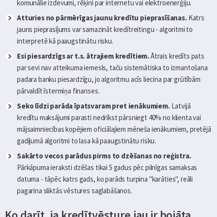
komunālie izdevumi, rēķini par internetu vai elektroenerģiju.
Atturies no pārmērīgas jaunu kredītu pieprasīšanas.
Katrs
jauns pieprasījums var samazināt kredītreitingu - algoritmi to
interpretē kā paaugstinātu risku.
Esi piesardzīgs ar t.s. ātrajiem kredītiem.
Ātrais kredīts pats
par sevi nav atteikuma iemesls, taču sistemātiska to izmantošana
padara banku piesardzīgu, jo algoritmu acīs liecina par grūtībām
pārvaldīt īstermiņa finanses.
Seko līdzi parāda īpatsvaram pret ienākumiem.
Latvijā
kredītu maksājumi parasti nedrīkst pārsniegt 40% no klienta vai
mājsaimniecības kopējiem oficiālajiem mēneša ienākumiem, pretējā
gadījumā algoritmi to lasa kā paaugstinātu risku.
Sakārto vecos parādus pirms to dzēšanas no reģistra.
Pārkāpuma ieraksti dzēšas tikai 5 gadus pēc pilnīgas samaksas
datuma - tāpēc katrs gads, ko parāds turpina "karāties", reāli
pagarina sliktās vēstures saglabāšanos.
Ko darīt, ja kredītvēsture jau ir bojāta