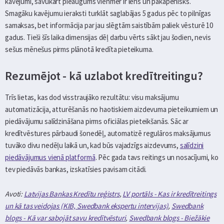
kavējumi, savukārt pieaugums vienmēr ir lēns un pakāpenisks.
Smagāku kavējumu ieraksti turklāt saglabājas 5 gadus pēc to pilnīgas
samaksas, bet informācija par jau slēgtām saistībām paliek vēsturē 10
gadus. Tieši šīs laika dimensijas dēļ darbu vērts sākt jau šodien, nevis
sešus mēnešus pirms plānotā kredīta pieteikuma.
Rezumējot - kā uzlabot kredītreitingu?
Trīs lietas, kas dod visstraujāko rezultātu: visu maksājumu
automatizācija, atturēšanās no haotiskiem aizdevuma pieteikumiem un
piedāvājumu salīdzināšana pirms oficiālas pieteikšanās. Sāc ar
kredītvēstures pārbaudi šonedēļ, automatizē regulāros maksājumus
tuvāko divu nedēļu laikā un, kad būs vajadzīgs aizdevums,
salīdzini
piedāvājumus vienā platformā
. Pēc gada tavs reitings un nosacījumi, ko
tev piedāvās bankas, izskatīsies pavisam citādi.
Avoti:
Latvijas Bankas Kredītu reģistrs
,
LV portāls - Kas ir kredītreitings
un kā tas veidojas (KIB, Swedbank ekspertu intervijas)
,
Swedbank
blogs - Kā var sabojāt savu kredītvēsturi
,
Swedbank blogs - Biežākie