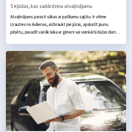
5 kļūdas, kas sadārdzina atvaļinājumu
Atvaļinājums parasti sākas ar patīkamu sajūtu. Ir vēlme 
izrauties no ikdienas, aizbraukt pie jūras, apskatīt jaunu 
pilsētu, pavadīt vairāk laika ar ģimeni vai vienkārši dažas dienas 
nedarīt neko. Sākumā šķiet, ka galvenie izdevumi ir skaidri: 
naktsmītne, transports, ēšana un dažas aktivitātes, taču 
praksē atvaļinājums bieži kļūst dārgāks nevis viena liela tēriņa 
dēļ, bet vairāku mazu kļūdu dēļ, kas sakrājas kopā.