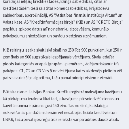
kurā ziņas iekļauj kredītiestādes, līzinga sabiedrības, citas ar
kredītiestādēm cieši saistītas komercsabiedrības, krājaizdevu
sabiedrības, apdrošinātāji, AS "Attīstības finanšu institūcija Altum" un
Valsts kase. AS "Kredītinformācijas birojs" (KIB) un AS "CREFO Birojs"
papildus apkopo datus arī no nebanku aizdevējiem, komunālo
pakalpojumu sniedzējiem un parādu piedziņas uzņēmumiem.
KIB reitingu izsaka skaitliskā skalā no 250 līdz 900 punktiem, kur 250 ir
zemākais un 900 augstākais iespējamais vērtējums. Skala iedalīta
piecās kategorijās ar apakšgrupām - piemēram, vidējam riskam ir trīs
pakāpes: C1, C2 un C3. Virs šī novērtējuma katrs aizdevējs pielieto vēl
pats savu iekšējo algoritmu, taču pamatprincipi visiem ir vienādi.
Būtiska niane: Latvijas Bankas Kredītu reģistrā maksājuma kavējumu
kā pārkāpumu ieraksta tikai tad, ja kavējums pārsniedz 60 dienas un
kavētā summa ir pārsniegusi 150 eiro. Tas nozīmē, ka īslaicīga
nokavēšanās par dažām dienām vēl nesabojā oficiālo kredītvēsturi
LBKR, taču privātajos reģistros ieraksts var parādīties daudz ātrāk.