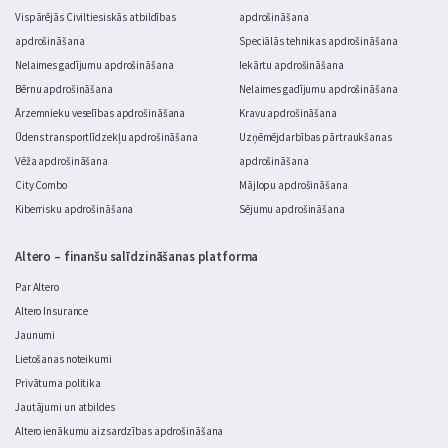
Vispārējās Civiltiesiskās atbildības
apdrošināšana
apdrošināšana
Speciālās tehnikas apdrošināšana
Nelaimes gadījumu apdrošināšana
Iekārtu apdrošināšana
Bērnu apdrošināšana
Nelaimes gadījumu apdrošināšana
Ārzemnieku veselības apdrošināšana
Kravu apdrošināšana
Ūdens transportlīdzekļu apdrošināšana
Uzņēmējdarbības pārtraukšanas
Vēža apdrošināšana
apdrošināšana
City Combo
Mājlopu apdrošināšana
Kiberrisku apdrošināšana
Sējumu apdrošināšana
Altero – finanšu salīdzināšanas platforma
Par Altero
Altero Insurance
Jaunumi
Lietošanas noteikumi
Privātuma politika
Jautājumi un atbildes
Altero ienākumu aizsardzības apdrošināšana