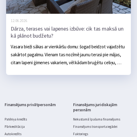
12.06.2026.
Dārza, terases vai lapenes izbūve: cik tas maksā un
kā plānot budžetu?
Vasara bieži sākas ar vienkāršu domu: šogad beidzot vajadzētu 
sakārtot pagalmu. Vienam tas nozīmē jaunu terasi pie mājas, 
citam lapeni ģimenes vakariem, vēl kādam bruģētu celiņu, 
ugunskura vietu, āra virtuvi vai sakoptu dārza zonu. Sākumā 
tas šķiet salīdzinoši neliels projekts: daži materiāli, pāris 
brīvdienas un gatavs. Realitātē dārza labiekārtošana ātri kļūst 
par nopietnu budžeta jautājumu.
Finansējums privātpersonām
Finansējums juridiskajām
personām
Patēriņa kredīts
Nekustamā īpašuma finansējums
Pārkreditācija
Finansējums transporta iegādei
Auto kredīts
Faktorings