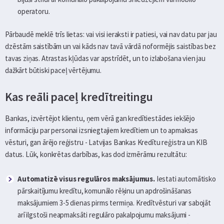
operatoru.
Pārbaudē meklē trīs lietas: vai visi ieraksti ir patiesi, vai nav datu par jau
dzēstām saistībām un vai kāds nav tavā vārdā noformējis saistības bez
tavas ziņas. Atrastas kļūdas var apstrīdēt, un to izlabošana vien jau
dažkārt būtiski paceļ vērtējumu.
Kas reāli paceļ kredītreitingu
Bankas, izvērtējot klientu, ņem vērā gan kredītiestādes iekšējo
informāciju par personai izsniegtajiem kredītiem un to apmaksas
vēsturi, gan ārējo reģistru - Latvijas Bankas Kredītu reģistra un KIB
datus. Lūk, konkrētas darbības, kas dod izmērāmu rezultātu:
Automatizē visus regulāros maksājumus.
Iestati automātisko
pārskaitījumu kredītu, komunālo rēķinu un apdrošināšanas
maksājumiem 3-5 dienas pirms termiņa. Kredītvēsturi var sabojāt
arī ilgstoši neapmaksāti regulāro pakalpojumu maksājumi -