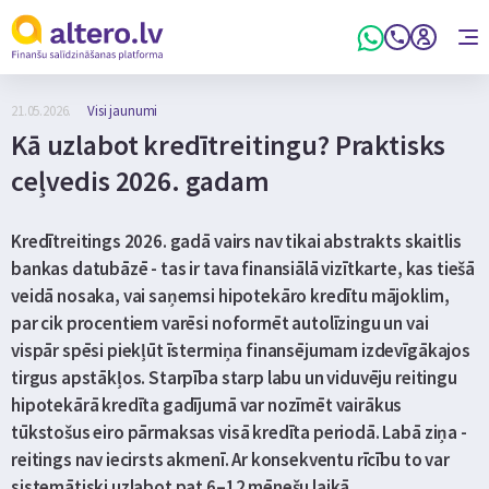
21.05.2026.
Visi jaunumi
Kā uzlabot kredītreitingu? Praktisks
ceļvedis 2026. gadam
Kredītreitings 2026. gadā vairs nav tikai abstrakts skaitlis
bankas datubāzē - tas ir tava finansiālā vizītkarte, kas tiešā
veidā nosaka, vai saņemsi hipotekāro kredītu mājoklim,
par cik procentiem varēsi noformēt autolīzingu un vai
vispār spēsi piekļūt īstermiņa finansējumam izdevīgākajos
tirgus apstākļos. Starpība starp labu un viduvēju reitingu
hipotekārā kredīta gadījumā var nozīmēt vairākus
tūkstošus eiro pārmaksas visā kredīta periodā. Labā ziņa -
reitings nav iecirsts akmenī. Ar konsekventu rīcību to var
sistemātiski uzlabot pat 6–12 mēnešu laikā.