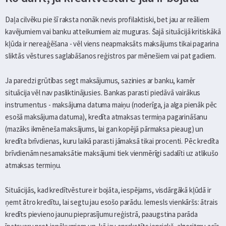
Daļa cilvēku pie šī raksta nonāk nevis profilaktiski, bet jau ar reāliem
kavējumiem vai banku atteikumiem aiz muguras. Šajā situācijā kritiskākā
kļūda ir nereaģēšana - vēl viens neapmaksāts maksājums tikai pagarina
sliktās vēstures saglabāšanos reģistros par mēnešiem vai pat gadiem.
Ja paredzi grūtības segt maksājumus, sazinies ar banku, kamēr
situācija vēl nav pasliktinājusies. Bankas parasti piedāvā vairākus
instrumentus - maksājuma datuma maiņu (noderīga, ja alga pienāk pēc
esošā maksājuma datuma), kredīta atmaksas termiņa pagarināšanu
(mazāks ikmēneša maksājums, lai gan kopējā pārmaksa pieaug) un
kredīta brīvdienas, kuru laikā parasti jāmaksā tikai procenti. Pēc kredīta
brīvdienām nesamaksātie maksājumi tiek vienmērīgi sadalīti uz atlikušo
atmaksas termiņu.
Situācijās, kad kredītvēsture ir bojāta, iespējams, visdārgākā kļūdā ir
ņemt ātro kredītu, lai segtu jau esošo parādu. Iemesls vienkāršs: ātrais
kredīts pievieno jaunu pieprasījumu reģistrā, paaugstina parāda