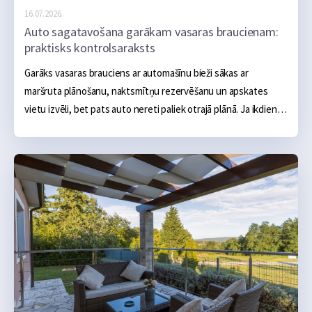
16.07.2026.
Auto sagatavošana garākam vasaras braucienam:
praktisks kontrolsaraksts
Garāks vasaras brauciens ar automašīnu bieži sākas ar 
maršruta plānošanu, naktsmītņu rezervēšanu un apskates 
vietu izvēli, bet pats auto nereti paliek otrajā plānā. Ja ikdienā 
tas darbojas bez problēmām, šķiet, ka arī vairāku simtu vai 
tūkstošu kilometru brauciens noritēs bez sarežģījumiem.