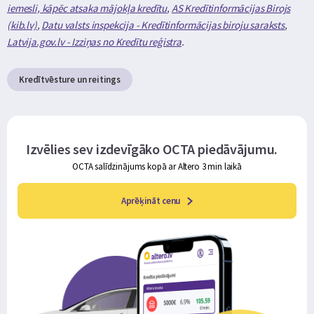
iemesli, kāpēc atsaka mājokļa kredītu
,
AS Kredītinformācijas Birojs
(kib.lv)
,
Datu valsts inspekcija - Kredītinformācijas biroju saraksts
,
Latvija.gov.lv - Izziņas no Kredītu reģistra
.
Kredītvēsture un reitings
Izvēlies sev izdevīgāko OCTA piedāvājumu.
OCTA salīdzinājums kopā ar Altero 3 min laikā
Aprēķināt cenu