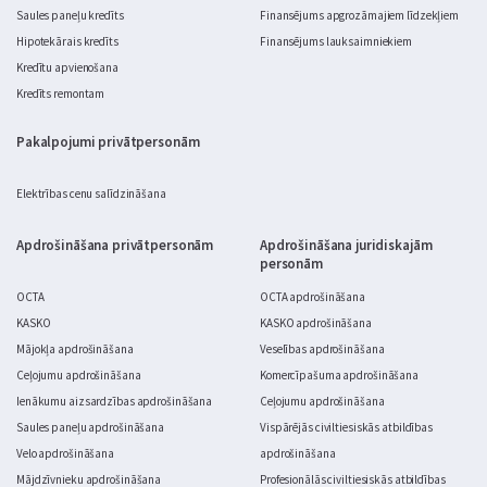
Saules paneļu kredīts
Finansējums apgrozāmajiem līdzekļiem
Hipotekārais kredīts
Finansējums lauksaimniekiem
Kredītu apvienošana
Kredīts remontam
Pakalpojumi privātpersonām
Elektrības cenu salīdzināšana
Apdrošināšana privātpersonām
Apdrošināšana juridiskajām
personām
OCTA
OCTA apdrošināšana
KASKO
KASKO apdrošināšana
Mājokļa apdrošināšana
Veselības apdrošināšana
Ceļojumu apdrošināšana
Komercīpašuma apdrošināšana
Ienākumu aizsardzības apdrošināšana
Ceļojumu apdrošināšana
Saules paneļu apdrošināšana
Vispārējās civiltiesiskās atbildības
Velo apdrošināšana
apdrošināšana
Mājdzīvnieku apdrošināšana
Profesionālās civiltiesiskās atbildības