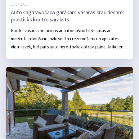
16.07.2026.
Auto sagatavošana garākam vasaras braucienam:
praktisks kontrolsaraksts
Garāks vasaras brauciens ar automašīnu bieži sākas ar 
maršruta plānošanu, naktsmītņu rezervēšanu un apskates 
vietu izvēli, bet pats auto nereti paliek otrajā plānā. Ja ikdienā 
tas darbojas bez problēmām, šķiet, ka arī vairāku simtu vai 
tūkstošu kilometru brauciens noritēs bez sarežģījumiem.