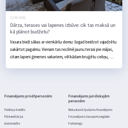
12.06.2026.
Dārza, terases vai lapenes izbūve: cik tas maksā un
kā plānot budžetu?
Vasara bieži sākas ar vienkāršu domu: šogad beidzot vajadzētu 
sakārtot pagalmu. Vienam tas nozīmē jaunu terasi pie mājas, 
citam lapeni ģimenes vakariem, vēl kādam bruģētu celiņu, 
ugunskura vietu, āra virtuvi vai sakoptu dārza zonu. Sākumā 
tas šķiet salīdzinoši neliels projekts: daži materiāli, pāris 
brīvdienas un gatavs. Realitātē dārza labiekārtošana ātri kļūst 
par nopietnu budžeta jautājumu.
Finansējums privātpersonām
Finansējums juridiskajām
personām
Patēriņa kredīts
Nekustamā īpašuma finansējums
Pārkreditācija
Finansējums transporta iegādei
Auto kredīts
Faktorings