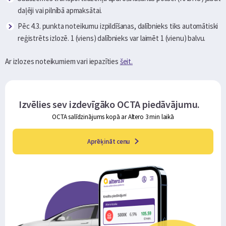
daļēji vai pilnībā apmaksātai.
Pēc 4.3. punkta noteikumu izpildīšanas, dalībnieks tiks automātiski
reģistrēts izlozē. 1 (viens) dalībnieks var laimēt 1 (vienu) balvu.
Ar izlozes noteikumiem vari iepazīties
šeit.
Izvēlies sev izdevīgāko OCTA piedāvājumu.
OCTA salīdzinājums kopā ar Altero 3 min laikā
Aprēķināt cenu