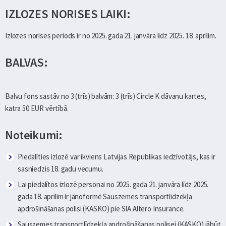
IZLOZES NORISES LAIKI:
Izlozes norises periods ir no 2025. gada 21. janvāra līdz 2025. 18. aprīlim.
BALVAS:
Balvu fons sastāv no 3 (trīs) balvām: 3 (trīs) Circle K dāvanu kartes,
katra 50 EUR vērtībā.
Noteikumi:
Piedalīties izlozē var ikviens Latvijas Republikas iedzīvotājs, kas ir
sasniedzis 18. gadu vecumu.
Lai piedalītos izlozē personai no 2025. gada 21. janvāra līdz 2025.
gada 18. aprīlim ir jānoformē Sauszemes transportlīdzekļa
apdrošināšanas polisi (KASKO) pie SIA Altero Insurance.
Sauszemes transportlīdzekļa apdrošināšanas polisei (KASKO) jābūt