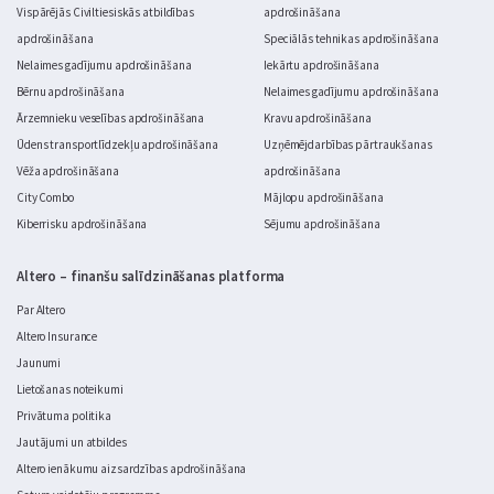
Vispārējās Civiltiesiskās atbildības
apdrošināšana
apdrošināšana
Speciālās tehnikas apdrošināšana
Nelaimes gadījumu apdrošināšana
Iekārtu apdrošināšana
Bērnu apdrošināšana
Nelaimes gadījumu apdrošināšana
Ārzemnieku veselības apdrošināšana
Kravu apdrošināšana
Ūdens transportlīdzekļu apdrošināšana
Uzņēmējdarbības pārtraukšanas
Vēža apdrošināšana
apdrošināšana
City Combo
Mājlopu apdrošināšana
Kiberrisku apdrošināšana
Sējumu apdrošināšana
Altero – finanšu salīdzināšanas platforma
Par Altero
Altero Insurance
Jaunumi
Lietošanas noteikumi
Privātuma politika
Jautājumi un atbildes
Altero ienākumu aizsardzības apdrošināšana