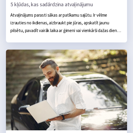
5 kļūdas, kas sadārdzina atvaļinājumu
Atvaļinājums parasti sākas ar patīkamu sajūtu. Ir vēlme 
izrauties no ikdienas, aizbraukt pie jūras, apskatīt jaunu 
pilsētu, pavadīt vairāk laika ar ģimeni vai vienkārši dažas dienas 
nedarīt neko. Sākumā šķiet, ka galvenie izdevumi ir skaidri: 
naktsmītne, transports, ēšana un dažas aktivitātes, taču 
praksē atvaļinājums bieži kļūst dārgāks nevis viena liela tēriņa 
dēļ, bet vairāku mazu kļūdu dēļ, kas sakrājas kopā.