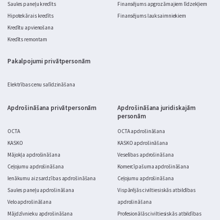
Saules paneļu kredīts
Finansējums apgrozāmajiem līdzekļiem
Hipotekārais kredīts
Finansējums lauksaimniekiem
Kredītu apvienošana
Kredīts remontam
Pakalpojumi privātpersonām
Elektrības cenu salīdzināšana
Apdrošināšana privātpersonām
Apdrošināšana juridiskajām
personām
OCTA
OCTA apdrošināšana
KASKO
KASKO apdrošināšana
Mājokļa apdrošināšana
Veselības apdrošināšana
Ceļojumu apdrošināšana
Komercīpašuma apdrošināšana
Ienākumu aizsardzības apdrošināšana
Ceļojumu apdrošināšana
Saules paneļu apdrošināšana
Vispārējās civiltiesiskās atbildības
Velo apdrošināšana
apdrošināšana
Mājdzīvnieku apdrošināšana
Profesionālās civiltiesiskās atbildības