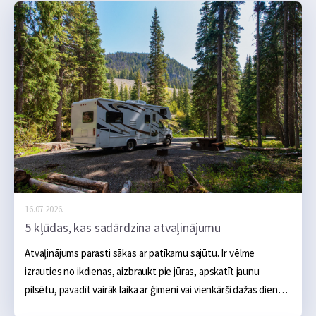
16.07.2026.
5 kļūdas, kas sadārdzina atvaļinājumu
Atvaļinājums parasti sākas ar patīkamu sajūtu. Ir vēlme 
izrauties no ikdienas, aizbraukt pie jūras, apskatīt jaunu 
pilsētu, pavadīt vairāk laika ar ģimeni vai vienkārši dažas dienas 
nedarīt neko. Sākumā šķiet, ka galvenie izdevumi ir skaidri: 