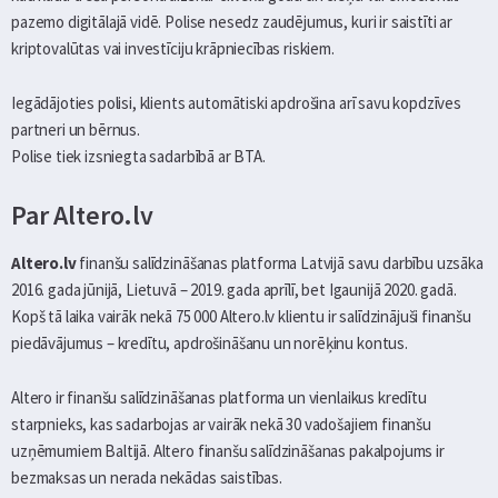
pazemo digitālajā vidē. Polise nesedz zaudējumus, kuri ir saistīti ar
kriptovalūtas vai investīciju krāpniecības riskiem.
Iegādājoties polisi, klients automātiski apdrošina arī savu kopdzīves
partneri un bērnus.
Polise tiek izsniegta sadarbībā ar BTA.
Par Altero.lv
Altero.lv
finanšu salīdzināšanas platforma Latvijā savu darbību uzsāka
2016. gada jūnijā, Lietuvā – 2019. gada aprīlī, bet Igaunijā 2020. gadā.
Kopš tā laika vairāk nekā 75 000 Altero.lv klientu ir salīdzinājuši finanšu
piedāvājumus – kredītu, apdrošināšanu un norēķinu kontus.
Altero ir finanšu salīdzināšanas platforma un vienlaikus kredītu
starpnieks, kas sadarbojas ar vairāk nekā 30 vadošajiem finanšu
uzņēmumiem Baltijā. Altero finanšu salīdzināšanas pakalpojums ir
bezmaksas un nerada nekādas saistības.