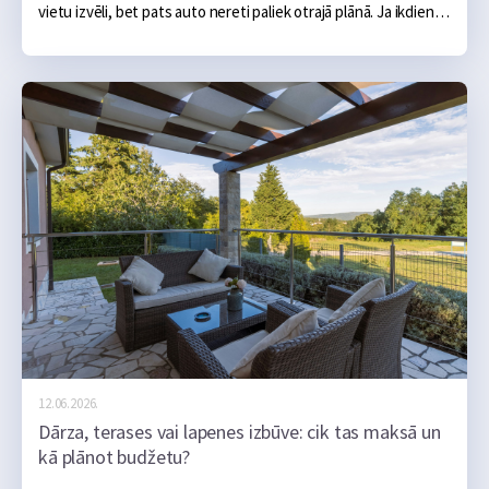
vietu izvēli, bet pats auto nereti paliek otrajā plānā. Ja ikdienā 
tas darbojas bez problēmām, šķiet, ka arī vairāku simtu vai 
tūkstošu kilometru brauciens noritēs bez sarežģījumiem.
12.06.2026.
Dārza, terases vai lapenes izbūve: cik tas maksā un
kā plānot budžetu?