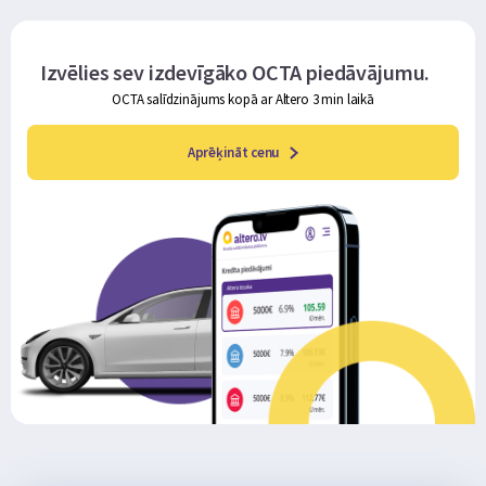
Izvēlies sev izdevīgāko OCTA piedāvājumu.
OCTA salīdzinājums kopā ar Altero 3 min laikā
Aprēķināt cenu