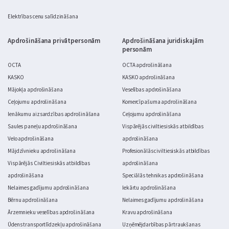
Elektrības cenu salīdzināšana
Apdrošināšana privātpersonām
Apdrošināšana juridiskajām
personām
OCTA
OCTA apdrošināšana
KASKO
KASKO apdrošināšana
Mājokļa apdrošināšana
Veselības apdrošināšana
Ceļojumu apdrošināšana
Komercīpašuma apdrošināšana
Ienākumu aizsardzības apdrošināšana
Ceļojumu apdrošināšana
Saules paneļu apdrošināšana
Vispārējās civiltiesiskās atbildības
Velo apdrošināšana
apdrošināšana
Mājdzīvnieku apdrošināšana
Profesionālās civiltiesiskās atbildības
Vispārējās Civiltiesiskās atbildības
apdrošināšana
apdrošināšana
Speciālās tehnikas apdrošināšana
Nelaimes gadījumu apdrošināšana
Iekārtu apdrošināšana
Bērnu apdrošināšana
Nelaimes gadījumu apdrošināšana
Ārzemnieku veselības apdrošināšana
Kravu apdrošināšana
Ūdens transportlīdzekļu apdrošināšana
Uzņēmējdarbības pārtraukšanas