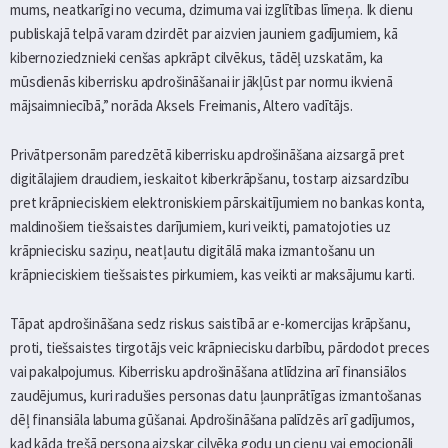
mums, neatkarīgi no vecuma, dzimuma vai izglītības līmeņa. Ik dienu
publiskajā telpā varam dzirdēt par aizvien jauniem gadījumiem, kā
kibernoziedznieki cenšas apkrāpt cilvēkus, tādēļ uzskatām, ka
mūsdienās kiberrisku apdrošināšanai ir jākļūst par normu ikvienā
mājsaimniecībā,” norāda Aksels Freimanis, Altero vadītājs.
Privātpersonām paredzētā kiberrisku apdrošināšana aizsargā pret
digitālajiem draudiem, ieskaitot kiberkrāpšanu, tostarp aizsardzību
pret krāpnieciskiem elektroniskiem pārskaitījumiem no bankas konta,
maldinošiem tiešsaistes darījumiem, kuri veikti, pamatojoties uz
krāpniecisku saziņu, neatļautu digitālā maka izmantošanu un
krāpnieciskiem tiešsaistes pirkumiem, kas veikti ar maksājumu karti.
Tāpat apdrošināšana sedz riskus saistībā ar e-komercijas krāpšanu,
proti, tiešsaistes tirgotājs veic krāpniecisku darbību, pārdodot preces
vai pakalpojumus. Kiberrisku apdrošināšana atlīdzina arī finansiālos
zaudējumus, kuri radušies personas datu ļaunprātīgas izmantošanas
dēļ finansiāla labuma gūšanai. Apdrošināšana palīdzēs arī gadījumos,
kad kāda trešā persona aizskar cilvēka godu un cieņu vai emocionāli