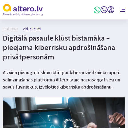
15.08.2025.
Visi jaunumi
Digitālā pasaule kļūst bīstamāka –
pieejama kiberrisku apdrošināšana
privātpersonām
Aizvien pieaugot riskam kļūt par kibernoziedznieku upuri,
salīdzināšanas platforma Altero.lv aicina pasargāt sevi un
savus tuviniekus, izvēloties kiberrisku apdrošināšanu.