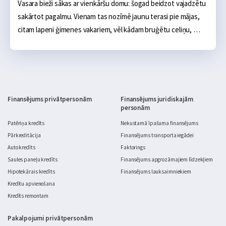
Vasara bieži sākas ar vienkāršu domu: šogad beidzot vajadzētu 
sakārtot pagalmu. Vienam tas nozīmē jaunu terasi pie mājas, 
citam lapeni ģimenes vakariem, vēl kādam bruģētu celiņu, 
ugunskura vietu, āra virtuvi vai sakoptu dārza zonu. Sākumā 
tas šķiet salīdzinoši neliels projekts: daži materiāli, pāris 
brīvdienas un gatavs. Realitātē dārza labiekārtošana ātri kļūst 
par nopietnu budžeta jautājumu.
Finansējums privātpersonām
Finansējums juridiskajām
personām
Patēriņa kredīts
Nekustamā īpašuma finansējums
Pārkreditācija
Finansējums transporta iegādei
Auto kredīts
Faktorings
Saules paneļu kredīts
Finansējums apgrozāmajiem līdzekļiem
Hipotekārais kredīts
Finansējums lauksaimniekiem
Kredītu apvienošana
Kredīts remontam
Pakalpojumi privātpersonām