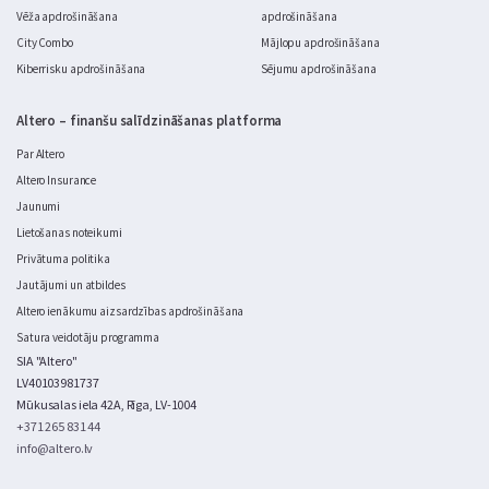
Vēža apdrošināšana
apdrošināšana
City Combo
Mājlopu apdrošināšana
Kiberrisku apdrošināšana
Sējumu apdrošināšana
Altero – finanšu salīdzināšanas platforma
Par Altero
Altero Insurance
Jaunumi
Lietošanas noteikumi
Privātuma politika
Jautājumi un atbildes
Altero ienākumu aizsardzības apdrošināšana
Satura veidotāju programma
SIA "Altero"
LV40103981737
Mūkusalas iela 42A, Rīga, LV-1004
+371 265 831 44
info@altero.lv