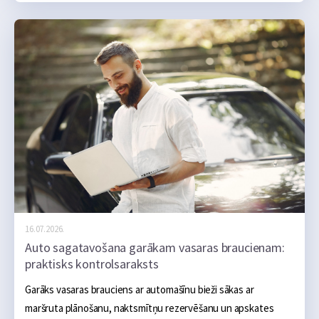
naktsmītne, transports, ēšana un dažas aktivitātes, taču 
praksē atvaļinājums bieži kļūst dārgāks nevis viena liela tēriņa 
dēļ, bet vairāku mazu kļūdu dēļ, kas sakrājas kopā.
16.07.2026.
Auto sagatavošana garākam vasaras braucienam:
praktisks kontrolsaraksts
Garāks vasaras brauciens ar automašīnu bieži sākas ar 
maršruta plānošanu, naktsmītņu rezervēšanu un apskates 