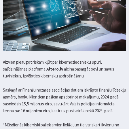
Aizvien pieaugot riskam kļūt par kibernoziedznieku upuri,
salīdzināšanas platforma
Altero.lv
aicina pasargāt sevi un savus
tuviniekus, izvēloties kiberrisku apdrošināšanu.
Saskaņā ar Finanšu nozares asociācijas datiem izkrāpto finanšu līdzekļu
apmērs, banku klientiem pašiem apstiprinot maksājumu, 2024. gadā
sasniedzis 15,5 miljonus eiro, savukārt Valsts policijas informācija
liecina par 16 miljoniem eiro, kas ir uz pusi vairāk nekā 2023. gadā.
“Mūsdienās kiberriski paliek arvien lielāki, un tie var skart ikvienu no