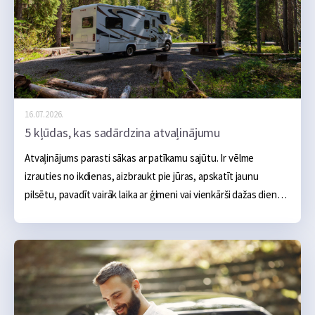
16.07.2026.
5 kļūdas, kas sadārdzina atvaļinājumu
Atvaļinājums parasti sākas ar patīkamu sajūtu. Ir vēlme 
izrauties no ikdienas, aizbraukt pie jūras, apskatīt jaunu 
pilsētu, pavadīt vairāk laika ar ģimeni vai vienkārši dažas dienas 
nedarīt neko. Sākumā šķiet, ka galvenie izdevumi ir skaidri: 
naktsmītne, transports, ēšana un dažas aktivitātes, taču 
praksē atvaļinājums bieži kļūst dārgāks nevis viena liela tēriņa 
dēļ, bet vairāku mazu kļūdu dēļ, kas sakrājas kopā.