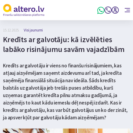
15.12.2025.
Visi jaunumi
Kredīts ar galvotāju: kā izvēlēties
labāko risinājumu savām vajadzībām
Kredīts ar galvotāju ir viens no finanšu risinājumiem, kas
atļauj aizņēmējam saņemt aizdevumu arī tad, ja kredīta
saņēmēja finansiālā situācija nav ideāla. Šāds kredīts
balstās uz galvotāja jeb trešās puses atbildību, kurš
uzņemas garantēt kredīta pilnu atmaksu gadījumā, ja
aizņēmējs to kaut kādu iemeslu dēļ nespēj izdarīt. Kas ir
kredīts ar galvotāju, kas var būt galvotājus un ko der zināt,
ja apsver kļūt par galvotāju kādam aizņēmējam?