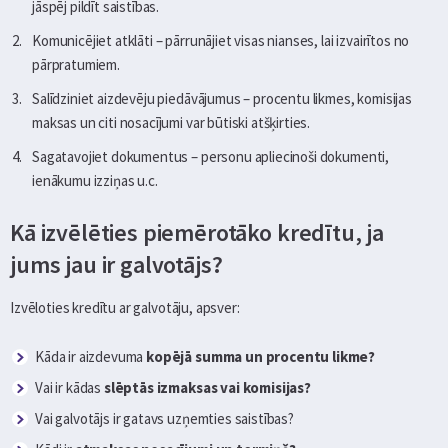
jāspēj pildīt saistības.
Komunicējiet atklāti – pārrunājiet visas nianses, lai izvairītos no
pārpratumiem.
Salīdziniet aizdevēju piedāvājumus – procentu likmes, komisijas
maksas un citi nosacījumi var būtiski atšķirties.
Sagatavojiet dokumentus – personu apliecinoši dokumenti,
ienākumu izziņas u.c.
Kā izvēlēties piemērotāko kredītu, ja
jums jau ir galvotājs?
Izvēloties kredītu ar galvotāju, apsver:
Kāda ir aizdevuma
kopējā summa un procentu likme?
Vai ir kādas
slēptās izmaksas vai komisijas?
Vai galvotājs ir gatavs uzņemties saistības?