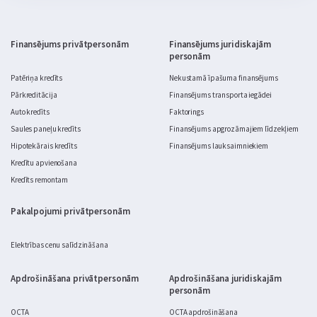
brīvdienas un gatavs. Realitātē dārza labiekārtošana ātri kļūst 
par nopietnu budžeta jautājumu.
Finansējums privātpersonām
Finansējums juridiskajām
personām
Patēriņa kredīts
Nekustamā īpašuma finansējums
Pārkreditācija
Finansējums transporta iegādei
Auto kredīts
Faktorings
Saules paneļu kredīts
Finansējums apgrozāmajiem līdzekļiem
Hipotekārais kredīts
Finansējums lauksaimniekiem
Kredītu apvienošana
Kredīts remontam
Pakalpojumi privātpersonām
Elektrības cenu salīdzināšana
Apdrošināšana privātpersonām
Apdrošināšana juridiskajām
personām
OCTA
OCTA apdrošināšana