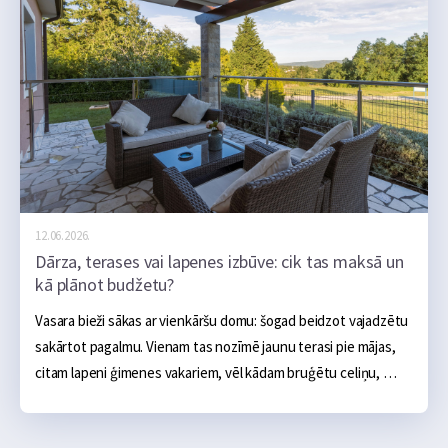
12.06.2026.
Dārza, terases vai lapenes izbūve: cik tas maksā un
kā plānot budžetu?
Vasara bieži sākas ar vienkāršu domu: šogad beidzot vajadzētu 
sakārtot pagalmu. Vienam tas nozīmē jaunu terasi pie mājas, 
citam lapeni ģimenes vakariem, vēl kādam bruģētu celiņu, 
ugunskura vietu, āra virtuvi vai sakoptu dārza zonu. Sākumā 
tas šķiet salīdzinoši neliels projekts: daži materiāli, pāris 