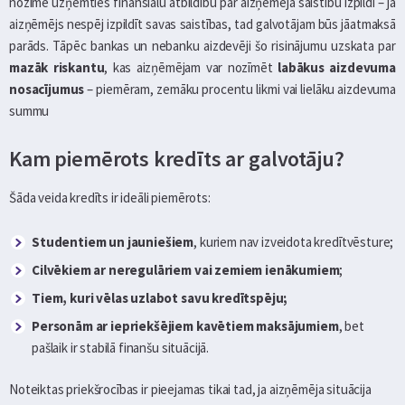
nozīmē uzņemties finansiālu atbildību par aizņēmēja saistību izpildi – ja
aizņēmējs nespēj izpildīt savas saistības, tad galvotājam būs jāatmaksā
parāds. Tāpēc bankas un nebanku aizdevēji šo risinājumu uzskata par
mazāk riskantu
, kas aizņēmējam var nozīmēt
labākus aizdevuma
nosacījumus
– piemēram, zemāku procentu likmi vai lielāku aizdevuma
summu
Kam piemērots kredīts ar galvotāju?
Šāda veida kredīts ir ideāli piemērots:
Studentiem un jauniešiem
, kuriem nav izveidota kredītvēsture;
Cilvēkiem ar neregulāriem vai zemiem ienākumiem
;
Tiem, kuri vēlas uzlabot savu kredītspēju;
Personām ar iepriekšējiem kavētiem maksājumiem
, bet
pašlaik ir stabilā finanšu situācijā.
Noteiktas priekšrocības ir pieejamas tikai tad, ja aizņēmēja situācija