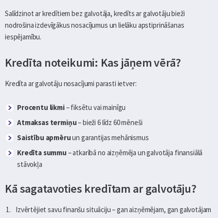
Salīdzinot ar kredītiem bez galvotāja, kredīts ar galvotāju bieži
nodrošina izdevīgākus nosacījumus un lielāku apstiprināšanas
iespējamību.
Kredīta noteikumi: Kas jāņem vērā?
Kredīta ar galvotāju nosacījumi parasti ietver:
Procentu likmi
– fiksētu vai mainīgu
Atmaksas termiņu
– bieži 6 līdz 60 mēneši
Saistību apmēru
un garantijas mehānismus
Kredīta summu
– atkarībā no aizņēmēja un galvotāja finansiālā
stāvokļa
Kā sagatavoties kredītam ar galvotāju?
Izvērtējiet savu finanšu situāciju – gan aizņēmējam, gan galvotājam