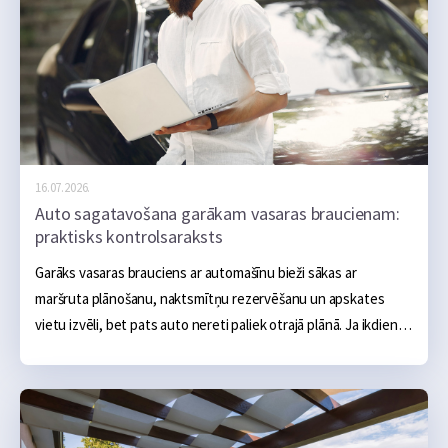
16.07.2026.
Auto sagatavošana garākam vasaras braucienam:
praktisks kontrolsaraksts
Garāks vasaras brauciens ar automašīnu bieži sākas ar 
maršruta plānošanu, naktsmītņu rezervēšanu un apskates 
vietu izvēli, bet pats auto nereti paliek otrajā plānā. Ja ikdienā 
tas darbojas bez problēmām, šķiet, ka arī vairāku simtu vai 
tūkstošu kilometru brauciens noritēs bez sarežģījumiem.