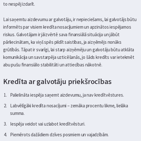
to nespēj izdarīt.
Lai saņemtu aizdevumu ar galvotāju, ir nepieciešams, lai galvotājs būtu
informēts par visiem kredīta nosacījumiem un apzinātos iespējamos
riskus. Galvotājam ir jāizvērtē sava finansiālā situācija un jābūt
pārliecinātam, ka viņš spēs pildīt saistības, ja aizņēmējs nonāks
grūtībās. Tāpat ir svarīgi, lai starp aizņēmēju un galvotāju būtu atklāta
komunikācija un savstarpēja uzticēšanās, jo šāds kredīts var ietekmēt
abu pušu finansiālo stabilitāti un attiecības nākotnē.
Kredīta ar galvotāju priekšrocības
Palielināta iespēja saņemt aizdevumu, ja nav kredītvēstures.
Labvēlīgāki kredīta nosacījumi – zemāka procentu likme, lielāka
summa.
Iespēja veidot vai uzlabot kredītvēsturi.
Piemērots dažādiem dzīves posmiem un vajadzībām.