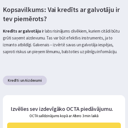
Kopsavilkums: Vai kredīts ar galvotāju ir
tev piemērots?
Kredīts ar galvotāju
ir labs risinājums cilvēkiem, kuriem citādi būtu
grūti saņemt aizdevumu. Tas var būt efektīvs instruments, ja to
izmanto atbildīgi. Galvenais – izvērtē savas un galvotāja iespējas,
saproti riskus un pieņem lēmumu, balstoties uz pilnīgu informāciju.
Kredīti un Aizdevumi
Izvēlies sev izdevīgāko OCTA piedāvājumu.
OCTA salīdzinājums kopā ar Altero 3 min laikā