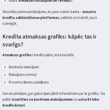
Kādi ir
atmaksas nosacījumi un termiņš?
Neizvēlies pirmo piedāvājumu, ko jums sniedz banka –
izmanto
kredītu salīdzināšanas platformas
, salīdzini un izvērtē, kas ir
izdevīgāk.
Kredīta atmaksas grafiks: kāpēc tas ir
svarīgs?
Atmaksas grafiks
ir kredīta plāns, kurā norādīti:
Ikmēneša maksājumi
Maksājumu termiņi
Procentu likmes sadalījums
Gan aizņēmējam, gan galvotājam jābūt informētiem par šo grafiku. Tas
palīdz
izvairīties no kavētiem maksājumiem
un
uzturēt labu
kredītvēsturi
.