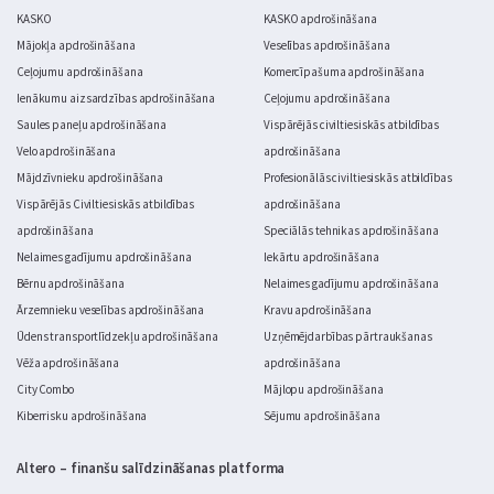
KASKO
KASKO apdrošināšana
Mājokļa apdrošināšana
Veselības apdrošināšana
Ceļojumu apdrošināšana
Komercīpašuma apdrošināšana
Ienākumu aizsardzības apdrošināšana
Ceļojumu apdrošināšana
Saules paneļu apdrošināšana
Vispārējās civiltiesiskās atbildības
Velo apdrošināšana
apdrošināšana
Mājdzīvnieku apdrošināšana
Profesionālās civiltiesiskās atbildības
Vispārējās Civiltiesiskās atbildības
apdrošināšana
apdrošināšana
Speciālās tehnikas apdrošināšana
Nelaimes gadījumu apdrošināšana
Iekārtu apdrošināšana
Bērnu apdrošināšana
Nelaimes gadījumu apdrošināšana
Ārzemnieku veselības apdrošināšana
Kravu apdrošināšana
Ūdens transportlīdzekļu apdrošināšana
Uzņēmējdarbības pārtraukšanas
Vēža apdrošināšana
apdrošināšana
City Combo
Mājlopu apdrošināšana
Kiberrisku apdrošināšana
Sējumu apdrošināšana
Altero – finanšu salīdzināšanas platforma