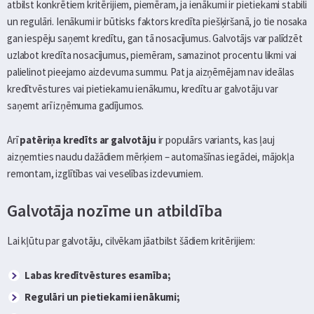
atbilst konkrētiem kritērijiem, piemēram, ja ienākumi ir pietiekami stabili
un regulāri. Ienākumi ir būtisks faktors kredīta piešķiršanā, jo tie nosaka
gan iespēju saņemt kredītu, gan tā nosacījumus. Galvotājs var palīdzēt
uzlabot kredīta nosacījumus, piemēram, samazinot procentu likmi vai
palielinot pieejamo aizdevuma summu. Pat ja aizņēmējam nav ideālas
kredītvēstures vai pietiekamu ienākumu, kredītu ar galvotāju var
saņemt arī izņēmuma gadījumos.
Arī
patēriņa kredīts ar galvotāju
ir populārs variants, kas ļauj
aizņemties naudu dažādiem mērķiem – automašīnas iegādei, mājokļa
remontam, izglītības vai veselības izdevumiem.
Galvotāja nozīme un atbildība
Lai kļūtu par galvotāju, cilvēkam jāatbilst šādiem kritērijiem:
Labas kredītvēstures esamība;
Regulāri un pietiekami ienākumi;