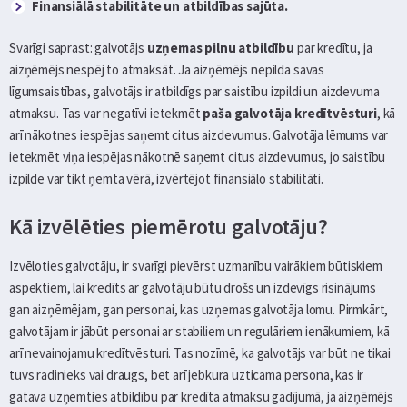
Finansiālā stabilitāte un atbildības sajūta.
Svarīgi saprast: galvotājs
uzņemas pilnu atbildību
par kredītu, ja
aizņēmējs nespēj to atmaksāt. Ja aizņēmējs nepilda savas
līgumsaistības, galvotājs ir atbildīgs par saistību izpildi un aizdevuma
atmaksu. Tas var negatīvi ietekmēt
paša galvotāja kredītvēsturi
, kā
arī nākotnes iespējas saņemt citus aizdevumus. Galvotāja lēmums var
ietekmēt viņa iespējas nākotnē saņemt citus aizdevumus, jo saistību
izpilde var tikt ņemta vērā, izvērtējot finansiālo stabilitāti.
Kā izvēlēties piemērotu galvotāju?
Izvēloties galvotāju, ir svarīgi pievērst uzmanību vairākiem būtiskiem
aspektiem, lai kredīts ar galvotāju būtu drošs un izdevīgs risinājums
gan aizņēmējam, gan personai, kas uzņemas galvotāja lomu. Pirmkārt,
galvotājam ir jābūt personai ar stabiliem un regulāriem ienākumiem, kā
arī nevainojamu kredītvēsturi. Tas nozīmē, ka galvotājs var būt ne tikai
tuvs radinieks vai draugs, bet arī jebkura uzticama persona, kas ir
gatava uzņemties atbildību par kredīta atmaksu gadījumā, ja aizņēmējs