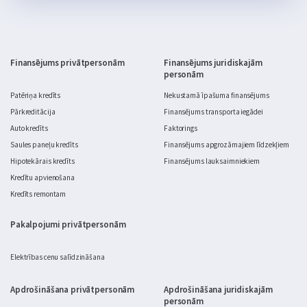
tas šķiet salīdzinoši neliels projekts: daži materiāli, pāris 
brīvdienas un gatavs. Realitātē dārza labiekārtošana ātri kļūst 
par nopietnu budžeta jautājumu.
Finansējums privātpersonām
Finansējums juridiskajām
personām
Patēriņa kredīts
Nekustamā īpašuma finansējums
Pārkreditācija
Finansējums transporta iegādei
Auto kredīts
Faktorings
Saules paneļu kredīts
Finansējums apgrozāmajiem līdzekļiem
Hipotekārais kredīts
Finansējums lauksaimniekiem
Kredītu apvienošana
Kredīts remontam
Pakalpojumi privātpersonām
Elektrības cenu salīdzināšana
Apdrošināšana privātpersonām
Apdrošināšana juridiskajām
personām