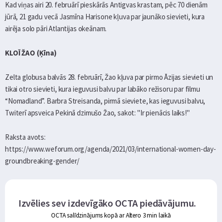
Kad viņas airi 20. februārī pieskārās Antigvas krastam, pēc 70 dienām
jūrā, 21 gadu vecā Jasmīna Harisone kļuva par jaunāko sievieti, kura
airēja solo pāri Atlantijas okeānam.
KLOĪ ŽAO (Ķīna)
Zelta globusa balvās 28. februārī, Žao kļuva par pirmo Āzijas sievieti un
tikai otro sievieti, kura ieguvusi balvu par labāko režisoru par filmu
“Nomadland”. Barbra Streisanda, pirmā sieviete, kas ieguvusi balvu,
Twiterī apsveica Pekinā dzimušo Žao, sakot: "Ir pienācis laiks!"
Raksta avots:
https://www.weforum.org/agenda/2021/03/international-women-day-
groundbreaking-gender/
Izvēlies sev izdevīgāko OCTA piedāvājumu.
OCTA salīdzinājums kopā ar Altero 3 min laikā