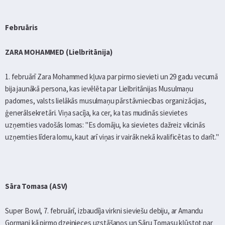
Februāris
ZARA MOHAMMED (Lielbritānija)
1. februārī Zara Mohammed kļuva par pirmo sievieti un 29 gadu vecumā
bija jaunākā persona, kas ievēlēta par Lielbritānijas Musulmaņu
padomes, valsts lielākās musulmaņu pārstāvniecības organizācijas,
ģenerālsekretāri. Viņa sacīja, ka cer, ka tas mudinās sievietes
uzņemties vadošās lomas: "Es domāju, ka sievietes dažreiz vilcinās
uzņemties līdera lomu, kaut arī viņas ir vairāk nekā kvalificētas to darīt."
Sāra Tomasa (ASV)
Super Bowl, 7. februārī, izbaudīja virkni sieviešu debiju, ar Amandu
Gormani kā pirmo dzejnieces uzstāšanos un Sāru Tomasu kļūstot par