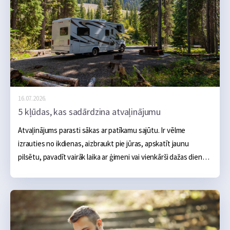
16.07.2026.
5 kļūdas, kas sadārdzina atvaļinājumu
Atvaļinājums parasti sākas ar patīkamu sajūtu. Ir vēlme 
izrauties no ikdienas, aizbraukt pie jūras, apskatīt jaunu 
pilsētu, pavadīt vairāk laika ar ģimeni vai vienkārši dažas dienas 
nedarīt neko. Sākumā šķiet, ka galvenie izdevumi ir skaidri: 
naktsmītne, transports, ēšana un dažas aktivitātes, taču 
praksē atvaļinājums bieži kļūst dārgāks nevis viena liela tēriņa 
dēļ, bet vairāku mazu kļūdu dēļ, kas sakrājas kopā.