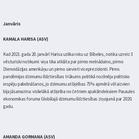
Janvāris
KAMALA HARISA (ASV)
Kad 2021. gada 20. janvārī Harisa uzlika roku uz Bībeles, notika uzreiz 3
vēsturiski notikumi: viņa tika atklāta par pirmo melnādaino, pirmo
Dienvidāzijas amerikāņu un pirmo sievieti viceprezidenti. Pirms
pandēmijas dzimumu līdztiesības trūkums politikā nozīmēja politisko
iespēju palielināšanos, jo dzimumu atšķirības 75% apmērā vēl aizvien
bija jāsamazina: vislielākā atšķirība no četriem apakšindeksiem Pasaules
ekonomikas foruma Globālajā dzimumu līdztiesības ziņojumā par 2020.
gadu.
AMANDA GORMANA (ASV)