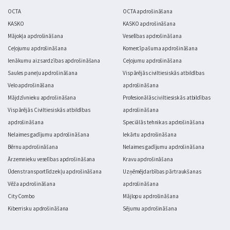
OCTA
OCTA apdrošināšana
KASKO
KASKO apdrošināšana
Mājokļa apdrošināšana
Veselības apdrošināšana
Ceļojumu apdrošināšana
Komercīpašuma apdrošināšana
Ienākumu aizsardzības apdrošināšana
Ceļojumu apdrošināšana
Saules paneļu apdrošināšana
Vispārējās civiltiesiskās atbildības
Velo apdrošināšana
apdrošināšana
Mājdzīvnieku apdrošināšana
Profesionālās civiltiesiskās atbildības
Vispārējās Civiltiesiskās atbildības
apdrošināšana
apdrošināšana
Speciālās tehnikas apdrošināšana
Nelaimes gadījumu apdrošināšana
Iekārtu apdrošināšana
Bērnu apdrošināšana
Nelaimes gadījumu apdrošināšana
Ārzemnieku veselības apdrošināšana
Kravu apdrošināšana
Ūdens transportlīdzekļu apdrošināšana
Uzņēmējdarbības pārtraukšanas
Vēža apdrošināšana
apdrošināšana
City Combo
Mājlopu apdrošināšana
Kiberrisku apdrošināšana
Sējumu apdrošināšana