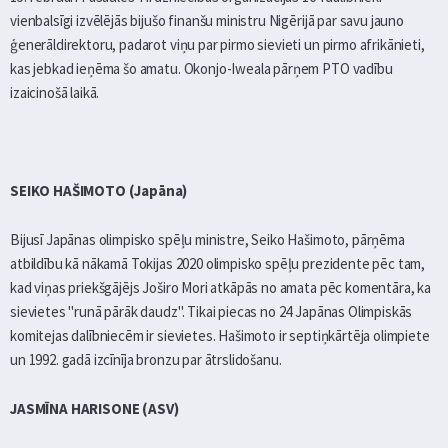
vienbalsīgi izvēlējās bijušo finanšu ministru Nigērijā par savu jauno
ģenerāldirektoru, padarot viņu par pirmo sievieti un pirmo afrikānieti,
kas jebkad ieņēma šo amatu. Okonjo-Iweala pārņem PTO vadību
izaicinošā laikā.
SEIKO HAŠIMOTO (Japāna)
Bijusī Japānas olimpisko spēļu ministre, Seiko Hašimoto, pārņēma
atbildību kā nākamā Tokijas 2020 olimpisko spēļu prezidente pēc tam,
kad viņas priekšgājējs Joširo Mori atkāpās no amata pēc komentāra, ka
sievietes "runā pārāk daudz". Tikai piecas no 24 Japānas Olimpiskās
komitejas dalībniecēm ir sievietes. Hašimoto ir septiņkārtēja olimpiete
un 1992. gadā izcīnīja bronzu par ātrslidošanu.
JASMĪNA HARISONE (ASV)