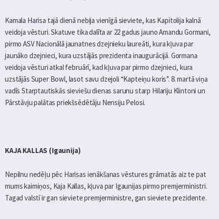
Kamala Harisa tajā dienā nebija vienīgā sieviete, kas Kapitolija kalnā
veidoja vēsturi. Skatuve tika dalīta ar 22 gadus jauno Amandu Gormani,
pirmo ASV Nacionālā jaunatnes dzejnieku laureāti, kura kļuva par
jaunāko dzejnieci, kura uzstājās prezidenta inaugurācijā. Gormana
veidoja vēsturi atkal februārī, kad kļuva par pirmo dzejnieci, kura
uzstājās Super Bowl, lasot savu dzejoli “Kapteiņu koris”. 8. martā viņa
vadīs Starptautiskās sieviešu dienas sarunu starp Hilariju Klintoni un
Pārstāvju palātas priekšsēdētāju Nensiju Pelosi.
KAJA KALLAS (Igaunija)
Nepilnu nedēļu pēc Harisas ienākšanas vēstures grāmatās aiz te pat
mums kaimiņos, Kaja Kallas, kļuva par Igaunijas pirmo premjerministri.
Tagad valstī ir gan sieviete premjerministre, gan sieviete prezidente.