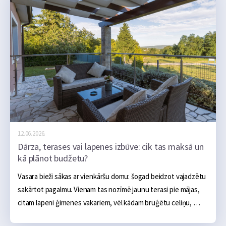
12.06.2026.
Dārza, terases vai lapenes izbūve: cik tas maksā un
kā plānot budžetu?
Vasara bieži sākas ar vienkāršu domu: šogad beidzot vajadzētu 
sakārtot pagalmu. Vienam tas nozīmē jaunu terasi pie mājas, 
citam lapeni ģimenes vakariem, vēl kādam bruģētu celiņu, 
ugunskura vietu, āra virtuvi vai sakoptu dārza zonu. Sākumā 