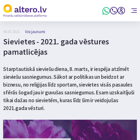
08.03.2021.
Visi jaunumi
Sievietes - 2021. gada vēstures
pamatlicējas
Starptautiskā sieviešu diena, 8. marts, ir iespēja atzīmēt
sieviešu sasniegumus. Sākot ar politikas un beidzot ar
biznesu, no reliģijas līdz sportam, sievietes visās pasaules
sfērās šogad jau ir guvušas sasniegumus. Esam uzskaitījuši
tikai dažas no sievietēm, kuras līdz šim ir veidojušas
2021.gada vēsturi.