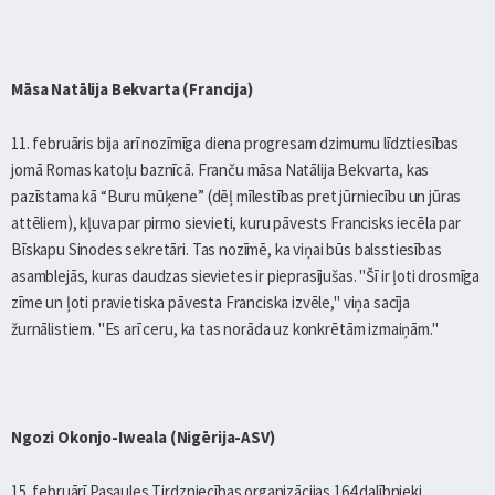
Māsa Natālija Bekvarta (Francija)
11. februāris bija arī nozīmīga diena progresam dzimumu līdztiesības
jomā Romas katoļu baznīcā. Franču māsa Natālija Bekvarta, kas
pazīstama kā “Buru mūķene” (dēļ mīlestības pret jūrniecību un jūras
attēliem), kļuva par pirmo sievieti, kuru pāvests Francisks iecēla par
Bīskapu Sinodes sekretāri. Tas nozīmē, ka viņai būs balsstiesības
asamblejās, kuras daudzas sievietes ir pieprasījušas. "Šī ir ļoti drosmīga
zīme un ļoti pravietiska pāvesta Franciska izvēle," viņa sacīja
žurnālistiem. "Es arī ceru, ka tas norāda uz konkrētām izmaiņām."
Ngozi Okonjo-Iweala (Nigērija-ASV)
15. februārī Pasaules Tirdzniecības organizācijas 164 dalībnieki