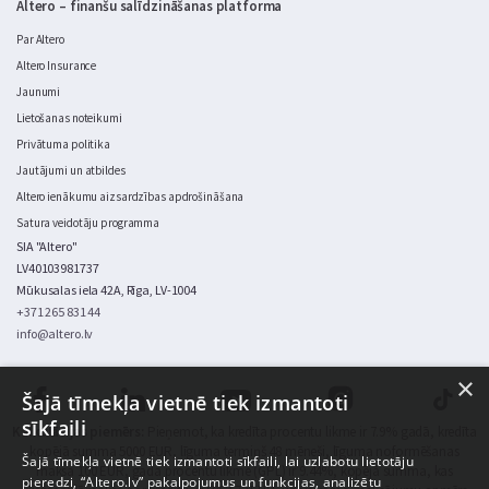
Altero – finanšu salīdzināšanas platforma
Par Altero
Altero Insurance
Jaunumi
Lietošanas noteikumi
Privātuma politika
Jautājumi un atbildes
Altero ienākumu aizsardzības apdrošināšana
Satura veidotāju programma
SIA "Altero"
LV40103981737
Mūkusalas iela 42A, Rīga, LV-1004
+371 265 831 44
info@altero.lv
×
Šajā tīmekļa vietnē tiek izmantoti
sīkfaili
Kalkulācijas piemērs:
Pieņemot, ka kredīta procentu likme ir 7.9% gadā, kredīta
kopējā summa 5000 EUR, līguma termiņš 48 mēneši, līguma noformēšanas
Šajā tīmekļa vietnē tiek izmantoti sīkfaili, lai uzlabotu lietotāju
maksa 100 EUR, gada procentu likme (GPL) ir 9.44%, kopējā summa, kas
pieredzi, “Altero.lv” pakalpojumus un funkcijas, analizētu