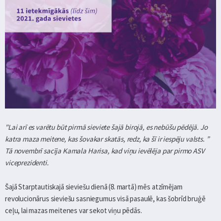
"Lai arī es varētu būt pirmā sieviete šajā birojā, es nebūšu pēdējā. Jo
katra maza meitene, kas šovakar skatās, redz, ka šī ir iespēju valsts. ”
Tā novembrī sacīja Kamala Harisa, kad viņu ievēlēja par pirmo ASV
viceprezidenti.
Šajā Starptautiskajā sieviešu dienā (8. martā) mēs atzīmējam
revolucionārus sieviešu sasniegumus visā pasaulē, kas šobrīd bruģē
ceļu, lai mazas meitenes var sekot viņu pēdās.