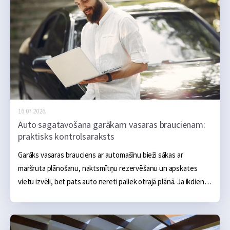
16.07.2026.
Auto sagatavošana garākam vasaras braucienam:
praktisks kontrolsaraksts
Garāks vasaras brauciens ar automašīnu bieži sākas ar 
maršruta plānošanu, naktsmītņu rezervēšanu un apskates 
vietu izvēli, bet pats auto nereti paliek otrajā plānā. Ja ikdienā 
tas darbojas bez problēmām, šķiet, ka arī vairāku simtu vai 
tūkstošu kilometru brauciens noritēs bez sarežģījumiem.