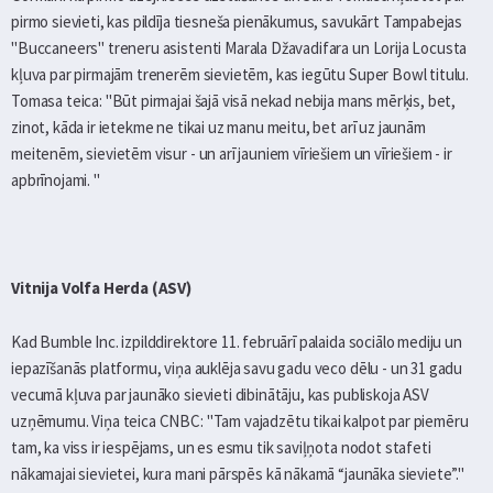
pirmo sievieti, kas pildīja tiesneša pienākumus, savukārt Tampabejas
"Buccaneers" treneru asistenti Marala Džavadifara un Lorija Locusta
kļuva par pirmajām trenerēm sievietēm, kas iegūtu Super Bowl titulu.
Tomasa teica: "Būt pirmajai šajā visā nekad nebija mans mērķis, bet,
zinot, kāda ir ietekme ne tikai uz manu meitu, bet arī uz jaunām
meitenēm, sievietēm visur - un arī jauniem vīriešiem un vīriešiem - ir
apbrīnojami. "
Vitnija Volfa Herda (ASV)
Kad Bumble Inc. izpilddirektore 11. februārī palaida sociālo mediju un
iepazīšanās platformu, viņa auklēja savu gadu veco dēlu - un 31 gadu
vecumā kļuva par jaunāko sievieti dibinātāju, kas publiskoja ASV
uzņēmumu. Viņa teica CNBC: "Tam vajadzētu tikai kalpot par piemēru
tam, ka viss ir iespējams, un es esmu tik saviļņota nodot stafeti
nākamajai sievietei, kura mani pārspēs kā nākamā “jaunāka sieviete”."