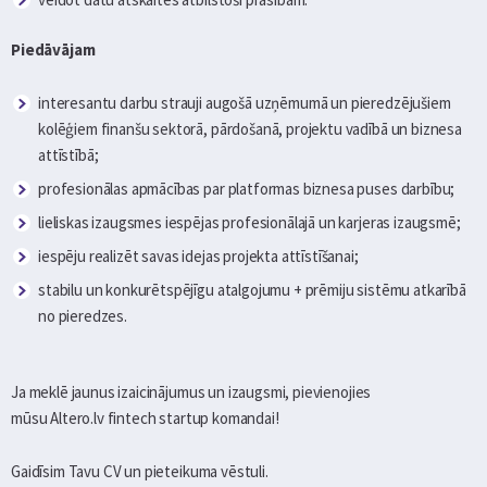
Piedāvājam
interesantu darbu strauji augošā uzņēmumā un pieredzējušiem
kolēģiem finanšu sektorā, pārdošanā, projektu vadībā un biznesa
attīstībā;
profesionālas apmācības par platformas biznesa puses darbību;
lieliskas izaugsmes iespējas profesionālajā un karjeras izaugsmē;
iespēju realizēt savas idejas projekta attīstīšanai;
stabilu un konkurētspējīgu atalgojumu + prēmiju sistēmu atkarībā
no pieredzes.
Ja meklē jaunus izaicinājumus un izaugsmi, pievienojies
mūsu Altero.lv fintech startup komandai!
Gaidīsim Tavu CV un pieteikuma vēstuli.