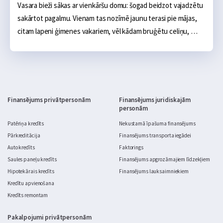
Vasara bieži sākas ar vienkāršu domu: šogad beidzot vajadzētu 
sakārtot pagalmu. Vienam tas nozīmē jaunu terasi pie mājas, 
citam lapeni ģimenes vakariem, vēl kādam bruģētu celiņu, 
ugunskura vietu, āra virtuvi vai sakoptu dārza zonu. Sākumā 
tas šķiet salīdzinoši neliels projekts: daži materiāli, pāris 
brīvdienas un gatavs. Realitātē dārza labiekārtošana ātri kļūst 
par nopietnu budžeta jautājumu.
Finansējums privātpersonām
Finansējums juridiskajām
personām
Patēriņa kredīts
Nekustamā īpašuma finansējums
Pārkreditācija
Finansējums transporta iegādei
Auto kredīts
Faktorings
Saules paneļu kredīts
Finansējums apgrozāmajiem līdzekļiem
Hipotekārais kredīts
Finansējums lauksaimniekiem
Kredītu apvienošana
Kredīts remontam
Pakalpojumi privātpersonām