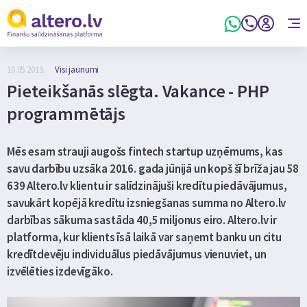
10.05.2019.
Visi jaunumi
Pieteikšanās slēgta. Vakance - PHP
programmētājs
Mēs esam strauji augošs fintech startup uzņēmums, kas
savu darbību uzsāka 2016. gada jūnijā un kopš šī brīža jau 58
639 Altero.lv klientu ir salīdzinājuši kredītu piedāvājumus,
savukārt kopējā kredītu izsniegšanas summa no Altero.lv
darbības sākuma sastāda 40,5 miljonus eiro. Altero.lv ir
platforma, kur klients īsā laikā var saņemt banku un citu
kredītdevēju individuālus piedāvājumus vienuviet, un
izvēlēties izdevīgāko.