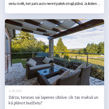
vietu izvēli, bet pats auto nereti paliek otrajā plānā. Ja ikdienā 
tas darbojas bez problēmām, šķiet, ka arī vairāku simtu vai 
tūkstošu kilometru brauciens noritēs bez sarežģījumiem.
12.06.2026.
Dārza, terases vai lapenes izbūve: cik tas maksā un
kā plānot budžetu?