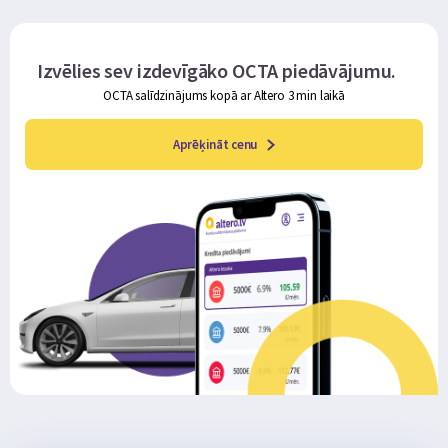
Izvēlies sev izdevīgāko OCTA piedāvājumu.
OCTA salīdzinājums kopā ar Altero 3 min laikā
Aprēķināt cenu