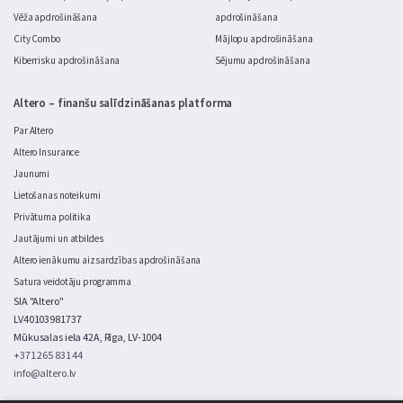
Vēža apdrošināšana
apdrošināšana
City Combo
Mājlopu apdrošināšana
Kiberrisku apdrošināšana
Sējumu apdrošināšana
Altero – finanšu salīdzināšanas platforma
Par Altero
Altero Insurance
Jaunumi
Lietošanas noteikumi
Privātuma politika
Jautājumi un atbildes
Altero ienākumu aizsardzības apdrošināšana
Satura veidotāju programma
SIA "Altero"
LV40103981737
Mūkusalas iela 42A, Rīga, LV-1004
+371 265 831 44
info@altero.lv