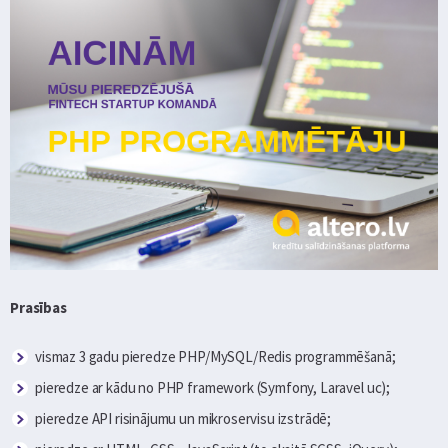
Prasības
vismaz 3 gadu pieredze PHP/MySQL/Redis programmēšanā;
pieredze ar kādu no PHP framework (Symfony, Laravel uc);
pieredze API risinājumu un mikroservisu izstrādē;