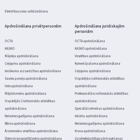
Elektrības cenu salīdzināšana
Apdrošināšana privātpersonām
Apdrošināšana juridiskajām
personām
OCTA
OCTA apdrošināšana
KASKO
KASKO apdrošināšana
Mājokļa apdrošināšana
Veselības apdrošināšana
Ceļojumu apdrošināšana
Komercīpašuma apdrošināšana
Ienākumu aizsardzības apdrošināšana
Ceļojumu apdrošināšana
Saules paneļu apdrošināšana
Vispārējās civiltiesiskās atbildības
Velo apdrošināšana
apdrošināšana
Mājdzīvnieku apdrošināšana
Profesionālās civiltiesiskās atbildības
Vispārējās Civiltiesiskās atbildības
apdrošināšana
apdrošināšana
Speciālās tehnikas apdrošināšana
Nelaimes gadījumu apdrošināšana
Iekārtu apdrošināšana
Bērnu apdrošināšana
Nelaimes gadījumu apdrošināšana
Ārzemnieku veselības apdrošināšana
Kravu apdrošināšana
Ūdens transportlīdzekļu apdrošināšana
Uzņēmējdarbības pārtraukšanas