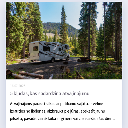
16.07.2026.
5 kļūdas, kas sadārdzina atvaļinājumu
Atvaļinājums parasti sākas ar patīkamu sajūtu. Ir vēlme 
izrauties no ikdienas, aizbraukt pie jūras, apskatīt jaunu 
pilsētu, pavadīt vairāk laika ar ģimeni vai vienkārši dažas dienas 
nedarīt neko. Sākumā šķiet, ka galvenie izdevumi ir skaidri: 