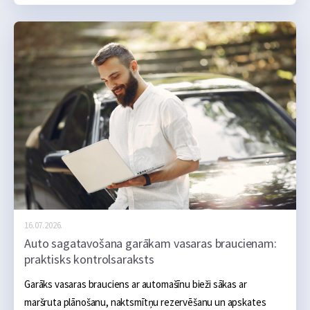
naktsmītne, transports, ēšana un dažas aktivitātes, taču 
praksē atvaļinājums bieži kļūst dārgāks nevis viena liela tēriņa 
dēļ, bet vairāku mazu kļūdu dēļ, kas sakrājas kopā.
16.07.2026.
Auto sagatavošana garākam vasaras braucienam:
praktisks kontrolsaraksts
Garāks vasaras brauciens ar automašīnu bieži sākas ar 
maršruta plānošanu, naktsmītņu rezervēšanu un apskates 