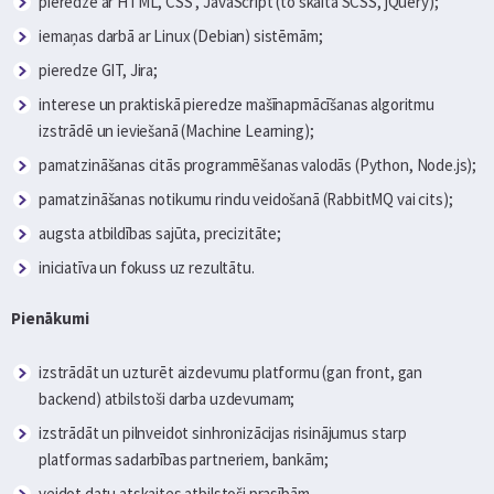
pieredze ar HTML, CSS , JavaScript (to skaitā SCSS, jQuery);
iemaņas darbā ar Linux (Debian) sistēmām;
pieredze GIT, Jira;
interese un praktiskā pieredze mašīnapmācīšanas algoritmu
izstrādē un ieviešanā (Machine Learning);
pamatzināšanas citās programmēšanas valodās (Python, Node.js);
pamatzināšanas notikumu rindu veidošanā (RabbitMQ vai cits);
augsta atbildības sajūta, precizitāte;
iniciatīva un fokuss uz rezultātu.
Pienākumi
izstrādāt un uzturēt aizdevumu platformu (gan front, gan
backend) atbilstoši darba uzdevumam;
izstrādāt un pilnveidot sinhronizācijas risinājumus starp
platformas sadarbības partneriem, bankām;
veidot datu atskaites atbilstoši prasībām.