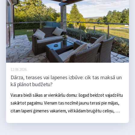
12.06.2026.
Dārza, terases vai lapenes izbūve: cik tas maksā un
kā plānot budžetu?
Vasara bieži sākas ar vienkāršu domu: šogad beidzot vajadzētu 
sakārtot pagalmu. Vienam tas nozīmē jaunu terasi pie mājas, 
citam lapeni ģimenes vakariem, vēl kādam bruģētu celiņu, 
ugunskura vietu, āra virtuvi vai sakoptu dārza zonu. Sākumā 
tas šķiet salīdzinoši neliels projekts: daži materiāli, pāris 
brīvdienas un gatavs. Realitātē dārza labiekārtošana ātri kļūst 