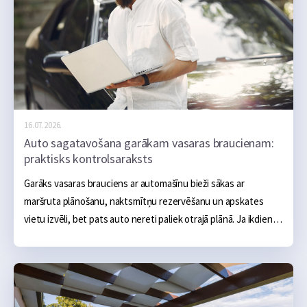
16.07.2026.
Auto sagatavošana garākam vasaras braucienam:
praktisks kontrolsaraksts
Garāks vasaras brauciens ar automašīnu bieži sākas ar 
maršruta plānošanu, naktsmītņu rezervēšanu un apskates 
vietu izvēli, bet pats auto nereti paliek otrajā plānā. Ja ikdienā 
tas darbojas bez problēmām, šķiet, ka arī vairāku simtu vai 
tūkstošu kilometru brauciens noritēs bez sarežģījumiem.