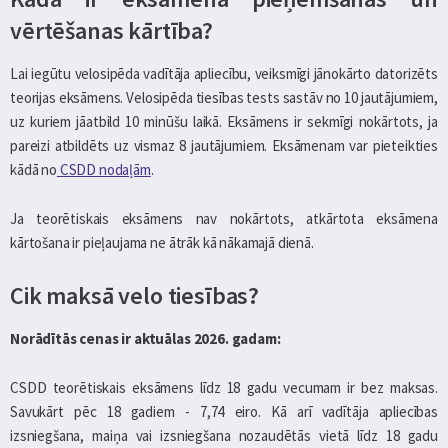
vērtēšanas kārtība?
Lai iegūtu velosipēda vadītāja apliecību, veiksmīgi jānokārto datorizēts
teorijas eksāmens. Velosipēda tiesības tests sastāv no 10 jautājumiem,
uz kuriem jāatbild 10 minūšu laikā. Eksāmens ir sekmīgi nokārtots, ja
pareizi atbildēts uz vismaz 8 jautājumiem. Eksāmenam var pieteikties
kādā no
CSDD nodaļām
.
Ja teorētiskais eksāmens nav nokārtots, atkārtota eksāmena
kārtošana ir pieļaujama ne ātrāk kā nākamajā dienā.
Cik maksā velo tiesības?
Norādītās cenas ir aktuālas 2026. gadam:
CSDD teorētiskais eksāmens līdz 18 gadu vecumam ir bez maksas.
Savukārt pēc 18 gadiem - 7,74 eiro. Kā arī vadītāja apliecības
izsniegšana, maiņa vai izsniegšana nozaudētās vietā līdz 18 gadu