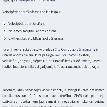
Iegādājies
velosipēda apdrošināšanu.
Velosipēda apdrošināšanas polise iekļauj:
Velosipēda apdrošināšana
Nelaimes gadījumu apdrošināšana
Civiltiesiskās atbildības apdrošināšana
Kā arī ir vērts ieskatīties, ko piedāvā
City Combo aprošināšana
. Tā ir
unikāla apdrošināšana, kura pasargā Tavu braucamo - skūteri,
velosipēdu, segveju, slēpes u.c. no finansiāliem zaudējumiem, kas var
rasties brauciena laikā vai gadījumā, ja Tavs braucamais tiek nozagts.
Ikvienam, kurš pārvietojas ar velosipēdu, ir svarīgi ievērot satiksmes
noteikumus un rūpēties par savu drošību. Zināšanas par ceļu
satiksmes noteikumiem ļauj samazināt negadījumu risku un veicina