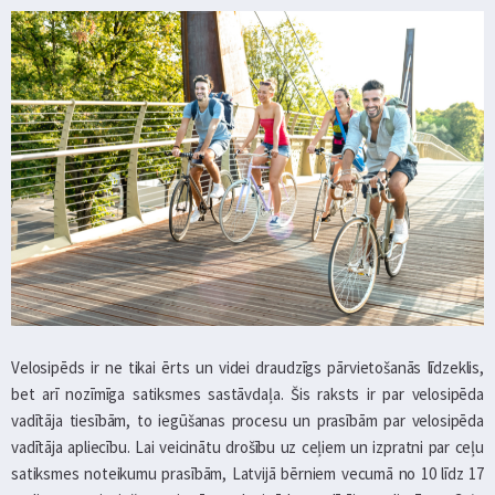
Velosipēds ir ne tikai ērts un videi draudzīgs pārvietošanās līdzeklis,
bet arī nozīmīga satiksmes sastāvdaļa. Šis raksts ir par velosipēda
vadītāja tiesībām, to iegūšanas procesu un prasībām par velosipēda
vadītāja apliecību. Lai veicinātu drošību uz ceļiem un izpratni par ceļu
satiksmes noteikumu prasībām, Latvijā bērniem vecumā no 10 līdz 17