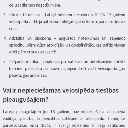
ceļu satiksmes negadījumiem.
Likums tā nosaka - Latvijā bērniem vecumā no 10 līdz 17 gadiem
velosipēda vadītāja apliecība ir obligāta, lai drīkstētu pārvietoties uz
ceļa.
Atbildība un disciplīna – apgūstot noteikumus un saņemot
apliecību, bērni kļūst atbildīgāki un disciplinētāki, kas palīdz viņiem
droši pārvietoties satiksmē.
Pašpārliecinātība – zināšanas par satiksmi un noteikumiem sniedz
bērniem pārliecību par savām spējām droši vadīt velosipēdu gan
pilsētā, gan ārpus tās.
Vai ir nepieciešamas velosipēda tiesības
pieaugušajiem?
Latvijā pieaugušajiem (no 18 gadiem) nav nepieciešama velosipēda
vadītāja apliecība, lai piedalītos satiksmē ar velosipēdu. Tomēr, lai
pārvietošanās būtu droša, ir svarīgi iepazīties ar ceļu satiksmes