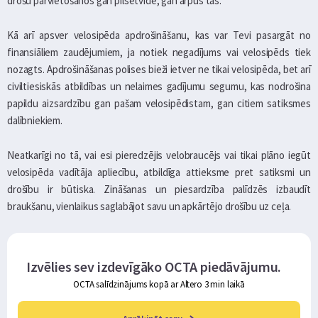
drošu pārvietošanos gan pilsētvidē, gan ārpus tās.
Kā arī apsver velosipēda apdrošināšanu, kas var Tevi pasargāt no
finansiāliem zaudējumiem, ja notiek negadījums vai velosipēds tiek
nozagts. Apdrošināšanas polises bieži ietver ne tikai velosipēda, bet arī
civiltiesiskās atbildības un nelaimes gadījumu segumu, kas nodrošina
papildu aizsardzību gan pašam velosipēdistam, gan citiem satiksmes
dalībniekiem.
Neatkarīgi no tā, vai esi pieredzējis velobraucējs vai tikai plāno iegūt
velosipēda vadītāja apliecību, atbildīga attieksme pret satiksmi un
drošību ir būtiska. Zināšanas un piesardzība palīdzēs izbaudīt
braukšanu, vienlaikus saglabājot savu un apkārtējo drošību uz ceļa.
Izvēlies sev izdevīgāko OCTA piedāvājumu.
OCTA salīdzinājums kopā ar Altero 3 min laikā