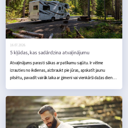
16.07.2026.
5 kļūdas, kas sadārdzina atvaļinājumu
Atvaļinājums parasti sākas ar patīkamu sajūtu. Ir vēlme 
izrauties no ikdienas, aizbraukt pie jūras, apskatīt jaunu 
pilsētu, pavadīt vairāk laika ar ģimeni vai vienkārši dažas dienas 
nedarīt neko. Sākumā šķiet, ka galvenie izdevumi ir skaidri: 
naktsmītne, transports, ēšana un dažas aktivitātes, taču 
praksē atvaļinājums bieži kļūst dārgāks nevis viena liela tēriņa 
dēļ, bet vairāku mazu kļūdu dēļ, kas sakrājas kopā.