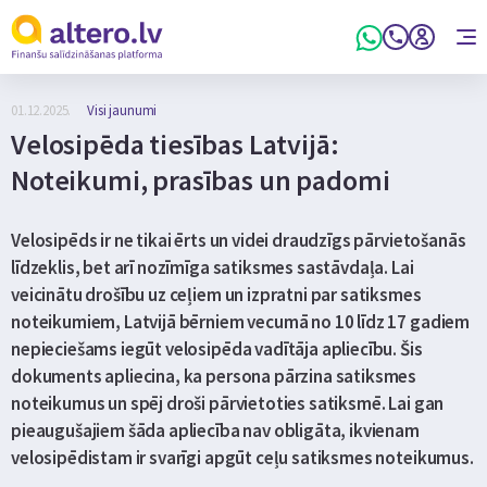
01.12.2025.
Visi jaunumi
Velosipēda tiesības Latvijā:
Noteikumi, prasības un padomi
Velosipēds ir ne tikai ērts un videi draudzīgs pārvietošanās
līdzeklis, bet arī nozīmīga satiksmes sastāvdaļa. Lai
veicinātu drošību uz ceļiem un izpratni par satiksmes
noteikumiem, Latvijā bērniem vecumā no 10 līdz 17 gadiem
nepieciešams iegūt velosipēda vadītāja apliecību. Šis
dokuments apliecina, ka persona pārzina satiksmes
noteikumus un spēj droši pārvietoties satiksmē. Lai gan
pieaugušajiem šāda apliecība nav obligāta, ikvienam
velosipēdistam ir svarīgi apgūt ceļu satiksmes noteikumus.