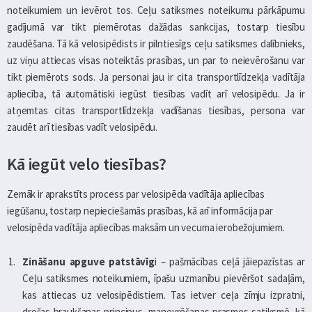
noteikumiem un ievērot tos. Ceļu satiksmes noteikumu pārkāpumu
gadījumā var tikt piemērotas dažādas sankcijas, tostarp tiesību
zaudēšana. Tā kā velosipēdists ir pilntiesīgs ceļu satiksmes dalībnieks,
uz viņu attiecas visas noteiktās prasības, un par to neievērošanu var
tikt piemērots sods. Ja personai jau ir cita transportlīdzekļa vadītāja
apliecība, tā automātiski iegūst tiesības vadīt arī velosipēdu. Ja ir
atņemtas citas transportlīdzekļa vadīšanas tiesības, persona var
zaudēt arī tiesības vadīt velosipēdu.
Kā iegūt velo tiesības?
Zemāk ir aprakstīts process par velosipēda vadītāja apliecības
iegūšanu, tostarp nepieciešamās prasības, kā arī informācija par
velosipēda vadītāja apliecības maksām un vecuma ierobežojumiem.
Zināšanu apguve patstāvīg
i – pašmācības ceļā jāiepazīstas ar
Ceļu satiksmes noteikumiem, īpašu uzmanību pievēršot sadaļām,
kas attiecas uz velosipēdistiem. Tas ietver ceļa zīmju izpratni,
drošas braukšanas principus, manevrēšanas prasmes satiksmē, kā