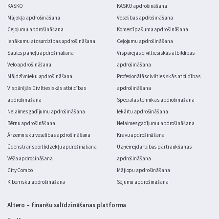
KASKO
KASKO apdrošināšana
Mājokļa apdrošināšana
Veselības apdrošināšana
Ceļojumu apdrošināšana
Komercīpašuma apdrošināšana
Ienākumu aizsardzības apdrošināšana
Ceļojumu apdrošināšana
Saules paneļu apdrošināšana
Vispārējās civiltiesiskās atbildības
Velo apdrošināšana
apdrošināšana
Mājdzīvnieku apdrošināšana
Profesionālās civiltiesiskās atbildības
Vispārējās Civiltiesiskās atbildības
apdrošināšana
apdrošināšana
Speciālās tehnikas apdrošināšana
Nelaimes gadījumu apdrošināšana
Iekārtu apdrošināšana
Bērnu apdrošināšana
Nelaimes gadījumu apdrošināšana
Ārzemnieku veselības apdrošināšana
Kravu apdrošināšana
Ūdens transportlīdzekļu apdrošināšana
Uzņēmējdarbības pārtraukšanas
Vēža apdrošināšana
apdrošināšana
City Combo
Mājlopu apdrošināšana
Kiberrisku apdrošināšana
Sējumu apdrošināšana
Altero – finanšu salīdzināšanas platforma