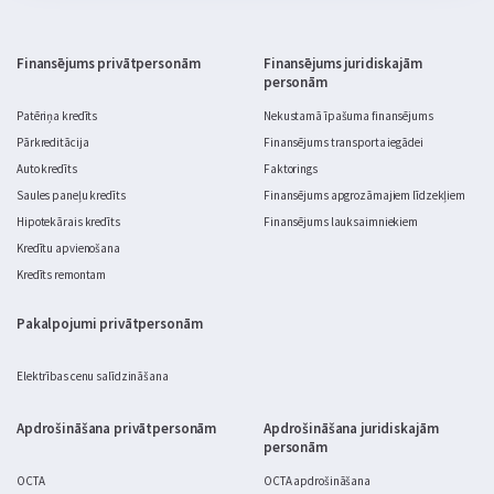
par nopietnu budžeta jautājumu.
Finansējums privātpersonām
Finansējums juridiskajām
personām
Patēriņa kredīts
Nekustamā īpašuma finansējums
Pārkreditācija
Finansējums transporta iegādei
Auto kredīts
Faktorings
Saules paneļu kredīts
Finansējums apgrozāmajiem līdzekļiem
Hipotekārais kredīts
Finansējums lauksaimniekiem
Kredītu apvienošana
Kredīts remontam
Pakalpojumi privātpersonām
Elektrības cenu salīdzināšana
Apdrošināšana privātpersonām
Apdrošināšana juridiskajām
personām
OCTA
OCTA apdrošināšana