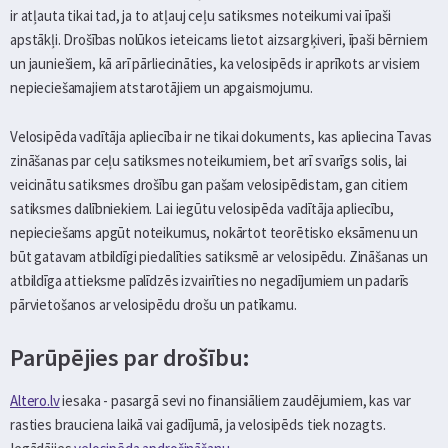
ir atļauta tikai tad, ja to atļauj ceļu satiksmes noteikumi vai īpaši
apstākļi. Drošības nolūkos ieteicams lietot aizsargķiveri, īpaši bērniem
un jauniešiem, kā arī pārliecināties, ka velosipēds ir aprīkots ar visiem
nepieciešamajiem atstarotājiem un apgaismojumu.
Velosipēda vadītāja apliecība ir ne tikai dokuments, kas apliecina Tavas
zināšanas par ceļu satiksmes noteikumiem, bet arī svarīgs solis, lai
veicinātu satiksmes drošību gan pašam velosipēdistam, gan citiem
satiksmes dalībniekiem. Lai iegūtu velosipēda vadītāja apliecību,
nepieciešams apgūt noteikumus, nokārtot teorētisko eksāmenu un
būt gatavam atbildīgi piedalīties satiksmē ar velosipēdu. Zināšanas un
atbildīga attieksme palīdzēs izvairīties no negadījumiem un padarīs
pārvietošanos ar velosipēdu drošu un patīkamu.
Parūpējies par drošību:
Altero.lv
iesaka - pasargā sevi no finansiāliem zaudējumiem, kas var
rasties brauciena laikā vai gadījumā, ja velosipēds tiek nozagts.