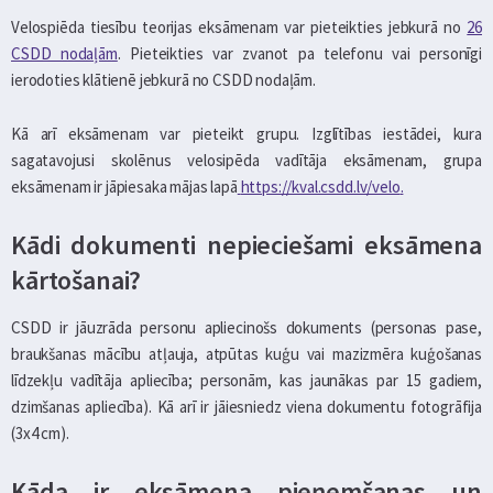
Velospiēda tiesību teorijas eksāmenam var pieteikties jebkurā no
26
CSDD nodaļām
. Pieteikties var zvanot pa telefonu vai personīgi
ierodoties klātienē jebkurā no CSDD nodaļām.
Kā arī eksāmenam var pieteikt grupu. Izglītības iestādei, kura
sagatavojusi skolēnus velosipēda vadītāja eksāmenam, grupa
eksāmenam ir jāpiesaka mājas lapā
https://kval.csdd.lv/velo
.
Kādi dokumenti nepieciešami eksāmena
kārtošanai?
CSDD ir jāuzrāda personu apliecinošs dokuments (personas pase,
braukšanas mācību atļauja, atpūtas kuģu vai mazizmēra kuģošanas
līdzekļu vadītāja apliecība; personām, kas jaunākas par 15 gadiem,
dzimšanas apliecība). Kā arī ir jāiesniedz viena dokumentu fotogrāfija
(3x4 cm).
Kāda ir eksāmena pieņemšanas un