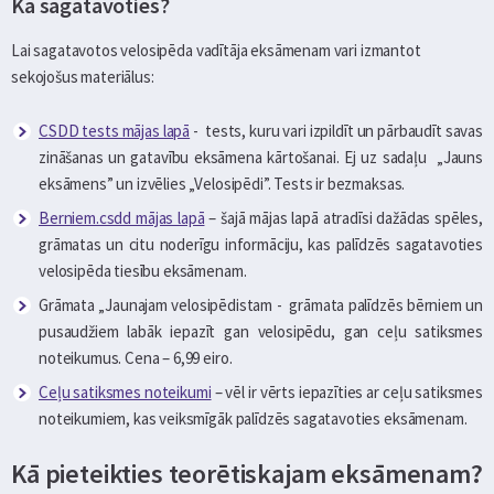
Kā sagatavoties?
Lai sagatavotos velosipēda vadītāja eksāmenam vari izmantot
sekojošus materiālus:
CSDD tests mājas lapā
- tests, kuru vari izpildīt un pārbaudīt savas
zināšanas un gatavību eksāmena kārtošanai. Ej uz sadaļu „Jauns
eksāmens” un izvēlies „Velosipēdi”. Tests ir bezmaksas.
Berniem.csdd mājas lapā
– šajā mājas lapā atradīsi dažādas spēles,
grāmatas un citu noderīgu informāciju, kas palīdzēs sagatavoties
velosipēda tiesību eksāmenam.
Grāmata „Jaunajam velosipēdistam - grāmata palīdzēs bērniem un
pusaudžiem labāk iepazīt gan velosipēdu, gan ceļu satiksmes
noteikumus. Cena – 6,99 eiro.
Ceļu satiksmes noteikumi
– vēl ir vērts iepazīties ar ceļu satiksmes
noteikumiem, kas veiksmīgāk palīdzēs sagatavoties eksāmenam.
Kā pieteikties teorētiskajam eksāmenam?