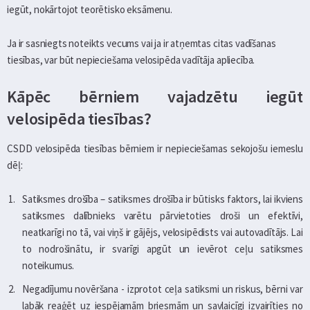
iegūt, nokārtojot teorētisko eksāmenu.
Ja ir sasniegts noteikts vecums vai ja ir atņemtas citas vadīšanas
tiesības, var būt nepieciešama velosipēda vadītāja apliecība.
Kāpēc bērniem vajadzētu iegūt
velosipēda tiesības?
CSDD velosipēda tiesības bērniem ir nepieciešamas sekojošu iemeslu
dēļ:
Satiksmes drošība – satiksmes drošība ir būtisks faktors, lai ikviens
satiksmes dalībnieks varētu pārvietoties droši un efektīvi,
neatkarīgi no tā, vai viņš ir gājējs, velosipēdists vai autovadītājs. Lai
to nodrošinātu, ir svarīgi apgūt un ievērot ceļu satiksmes
noteikumus.
Negadījumu novēršana - izprotot ceļa satiksmi un riskus, bērni var
labāk reaģēt uz iespējamām briesmām un savlaicīgi izvairīties no