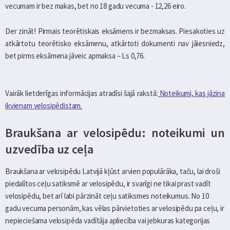
vecumam ir bez makas, bet no 18 gadu vecuma - 12,26 eiro.
Der zināt! Pirmais teorētiskais eksāmens ir bezmaksas. Piesakoties uz
atkārtotu teorētisko eksāmenu, atkārtoti dokumenti nav jāiesniedz,
bet pirms eksāmena jāveic apmaksa – Ls 0,76.
Vairāk lietderīgas informācijas atradīsi šajā rakstā:
Noteikumi, kas jāzina
ikvienam velosipēdistam.
Braukšana ar velosipēdu: noteikumi un
uzvedība uz ceļa
Braukšana ar velosipēdu Latvijā kļūst arvien populārāka, taču, lai droši
piedalītos ceļu satiksmē ar velosipēdu, ir svarīgi ne tikai prast vadīt
velosipēdu, bet arī labi pārzināt ceļu satiksmes noteikumus. No 10
gadu vecuma personām, kas vēlas pārvietoties ar velosipēdu pa ceļu, ir
nepieciešama velosipēda vadītāja apliecība vai jebkuras kategorijas