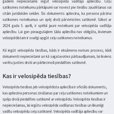
gadiem nepieciešams iegūt velosipēda vadītāja apliecību. Ceļu
satiksmes noteikumu pārkāpumi var novest pie tiesību zaudēšanas vai
citām juridiskām sekām. Šis dokuments apliecina, ka persona pārzina
satiksmes noteikumus un spēj droši pārvietoties satiksmē. Sākot ar
2024. gada 5. aprīli, ir spēkā jauni noteikumi par velosipēda vadītāja
apliecību. Lai gan pieaugušajiem šāda apliecība nav obligāta, ikvienam
velosipēdistam ir svarīgi apgūt ceļu satiksmes noteikumus.
Kā iegūt velosipēda tiesības, kāds ir eksāmena norises process, kādi
dokumenti nepieciešami un kā sagatavoties pārbaudījumam, lai ikviens
varētu justies droši un pārliecinoši piedalīties satiksmē.
Kas ir velosipēda tiesības?
Velosipēda tiesības jeb velosipēdista apliecība ir oficiāls dokuments,
kas apliecina personas zināšanas par ceļu satiksmes noteikumiem un
spēju droši piedalīties satiksmē ar velosipēdu. Velosipēda tiesības ir
nepieciešamas, lai iegūtu velosipēda vadīšanas tiesības un likumīgi
vadītu velosipēdu ceļu satiksmē. Velosipēda vadītāja apliecību var