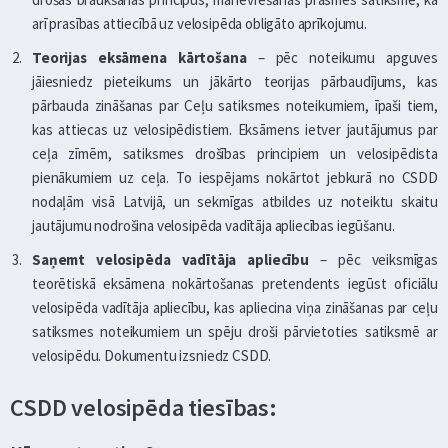
arī prasības attiecībā uz velosipēda obligāto aprīkojumu.
Teorijas eksāmena kārtošana
– pēc noteikumu apguves
jāiesniedz pieteikums un jākārto teorijas pārbaudījums, kas
pārbauda zināšanas par Ceļu satiksmes noteikumiem, īpaši tiem,
kas attiecas uz velosipēdistiem. Eksāmens ietver jautājumus par
ceļa zīmēm, satiksmes drošības principiem un velosipēdista
pienākumiem uz ceļa. To iespējams nokārtot jebkurā no CSDD
nodaļām visā Latvijā, un sekmīgas atbildes uz noteiktu skaitu
jautājumu nodrošina velosipēda vadītāja apliecības iegūšanu.
Saņemt velosipēda vadītāja apliecību
– pēc veiksmīgas
teorētiskā eksāmena nokārtošanas pretendents iegūst oficiālu
velosipēda vadītāja apliecību, kas apliecina viņa zināšanas par ceļu
satiksmes noteikumiem un spēju droši pārvietoties satiksmē ar
velosipēdu. Dokumentu izsniedz CSDD.
CSDD velosipēda tiesības: