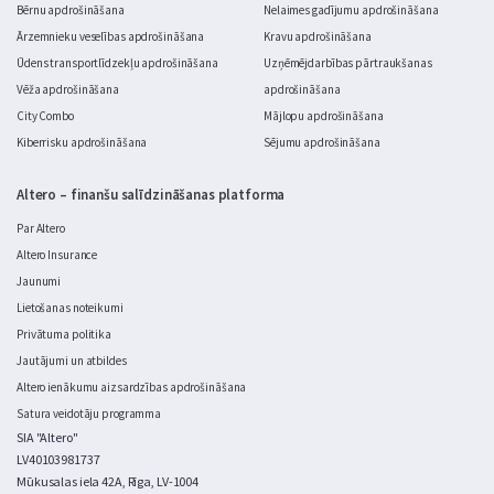
Bērnu apdrošināšana
Nelaimes gadījumu apdrošināšana
Ārzemnieku veselības apdrošināšana
Kravu apdrošināšana
Ūdens transportlīdzekļu apdrošināšana
Uzņēmējdarbības pārtraukšanas
Vēža apdrošināšana
apdrošināšana
City Combo
Mājlopu apdrošināšana
Kiberrisku apdrošināšana
Sējumu apdrošināšana
Altero – finanšu salīdzināšanas platforma
Par Altero
Altero Insurance
Jaunumi
Lietošanas noteikumi
Privātuma politika
Jautājumi un atbildes
Altero ienākumu aizsardzības apdrošināšana
Satura veidotāju programma
SIA "Altero"
LV40103981737
Mūkusalas iela 42A, Rīga, LV-1004