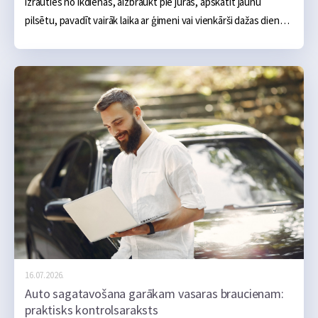
izrauties no ikdienas, aizbraukt pie jūras, apskatīt jaunu 
pilsētu, pavadīt vairāk laika ar ģimeni vai vienkārši dažas dienas 
nedarīt neko. Sākumā šķiet, ka galvenie izdevumi ir skaidri: 
naktsmītne, transports, ēšana un dažas aktivitātes, taču 
praksē atvaļinājums bieži kļūst dārgāks nevis viena liela tēriņa 
dēļ, bet vairāku mazu kļūdu dēļ, kas sakrājas kopā.
16.07.2026.
Auto sagatavošana garākam vasaras braucienam:
praktisks kontrolsaraksts