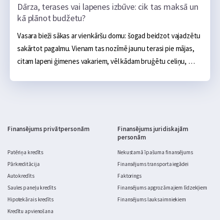
Dārza, terases vai lapenes izbūve: cik tas maksā un
kā plānot budžetu?
Vasara bieži sākas ar vienkāršu domu: šogad beidzot vajadzētu 
sakārtot pagalmu. Vienam tas nozīmē jaunu terasi pie mājas, 
citam lapeni ģimenes vakariem, vēl kādam bruģētu celiņu, 
ugunskura vietu, āra virtuvi vai sakoptu dārza zonu. Sākumā 
tas šķiet salīdzinoši neliels projekts: daži materiāli, pāris 
brīvdienas un gatavs. Realitātē dārza labiekārtošana ātri kļūst 
par nopietnu budžeta jautājumu.
Finansējums privātpersonām
Finansējums juridiskajām
personām
Patēriņa kredīts
Nekustamā īpašuma finansējums
Pārkreditācija
Finansējums transporta iegādei
Auto kredīts
Faktorings
Saules paneļu kredīts
Finansējums apgrozāmajiem līdzekļiem
Hipotekārais kredīts
Finansējums lauksaimniekiem
Kredītu apvienošana