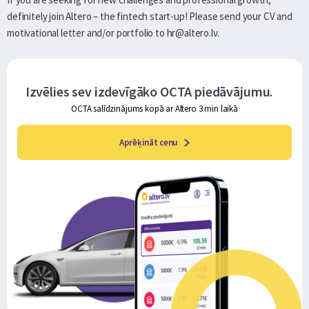
definitely join Altero – the fintech start-up! Please send your CV and
motivational letter and/or portfolio to hr@altero.lv.
Izvēlies sev izdevīgāko OCTA piedāvājumu.
OCTA salīdzinājums kopā ar Altero 3 min laikā
Aprēķināt cenu