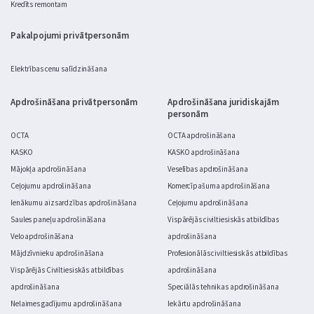
Kredīts remontam
Pakalpojumi privātpersonām
Elektrības cenu salīdzināšana
Apdrošināšana privātpersonām
Apdrošināšana juridiskajām
personām
OCTA
OCTA apdrošināšana
KASKO
KASKO apdrošināšana
Mājokļa apdrošināšana
Veselības apdrošināšana
Ceļojumu apdrošināšana
Komercīpašuma apdrošināšana
Ienākumu aizsardzības apdrošināšana
Ceļojumu apdrošināšana
Saules paneļu apdrošināšana
Vispārējās civiltiesiskās atbildības
Velo apdrošināšana
apdrošināšana
Mājdzīvnieku apdrošināšana
Profesionālās civiltiesiskās atbildības
Vispārējās Civiltiesiskās atbildības
apdrošināšana
apdrošināšana
Speciālās tehnikas apdrošināšana
Nelaimes gadījumu apdrošināšana
Iekārtu apdrošināšana