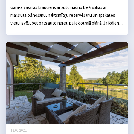
Garāks vasaras brauciens ar automašīnu bieži sākas ar 
maršruta plānošanu, naktsmītņu rezervēšanu un apskates 
vietu izvēli, bet pats auto nereti paliek otrajā plānā. Ja ikdienā 
tas darbojas bez problēmām, šķiet, ka arī vairāku simtu vai 
tūkstošu kilometru brauciens noritēs bez sarežģījumiem.
12.06.2026.