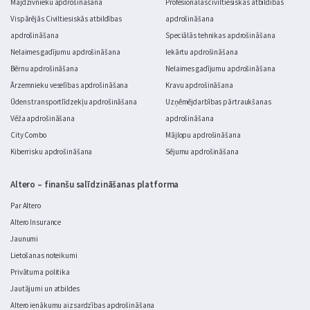
Mājdzīvnieku apdrošināšana
Profesionālās civiltiesiskās atbildības
Vispārējās Civiltiesiskās atbildības
apdrošināšana
apdrošināšana
Speciālās tehnikas apdrošināšana
Nelaimes gadījumu apdrošināšana
Iekārtu apdrošināšana
Bērnu apdrošināšana
Nelaimes gadījumu apdrošināšana
Ārzemnieku veselības apdrošināšana
Kravu apdrošināšana
Ūdens transportlīdzekļu apdrošināšana
Uzņēmējdarbības pārtraukšanas
Vēža apdrošināšana
apdrošināšana
City Combo
Mājlopu apdrošināšana
Kiberrisku apdrošināšana
Sējumu apdrošināšana
Altero – finanšu salīdzināšanas platforma
Par Altero
Altero Insurance
Jaunumi
Lietošanas noteikumi
Privātuma politika
Jautājumi un atbildes
Altero ienākumu aizsardzības apdrošināšana