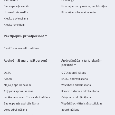
Auto kredīts
Faktorings
Saules paneļu kredīts
Finansējums apgrozāmajiem līdzekļiem
Hipotekārais kredīts
Finansējums lauksaimniekiem
Kredītu apvienošana
Kredīts remontam
Pakalpojumi privātpersonām
Elektrības cenu salīdzināšana
Apdrošināšana privātpersonām
Apdrošināšana juridiskajām
personām
OCTA
OCTA apdrošināšana
KASKO
KASKO apdrošināšana
Mājokļa apdrošināšana
Veselības apdrošināšana
Ceļojumu apdrošināšana
Komercīpašuma apdrošināšana
Ienākumu aizsardzības apdrošināšana
Ceļojumu apdrošināšana
Saules paneļu apdrošināšana
Vispārējās civiltiesiskās atbildības
Velo apdrošināšana
apdrošināšana