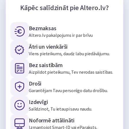
Kāpēc salīdzināt pie Altero.lv?
Bezmaksas
Altero.lv pakalpojums ir par brīvu
Ātri un vienkārši
Viens pieteikums, daudz labu piedāvājumu.
Bez saistībām
Aizpildot pieteikumu, Tev nerodas saistības.
Droši
Garantējam Tavu personīgo datu drošību.
Izdevīgi
Salīdzinot, Tu ietaupi savu naudu.
Noformē attālināti
Izmantojot Smart-ID vai eParaksts.