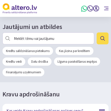
Jautājumi un atbildes
Kredītu salīdzināšanas pieteikums
Kas jāzina par kredītiem
Kredītu veidi
Datu drošība
Līguma parakstīšanas iespējas
Finansējums uzņēmumiem
Kravu apdrošināšanu
Kas veido Kravu apdrošināšanas polises cenu?